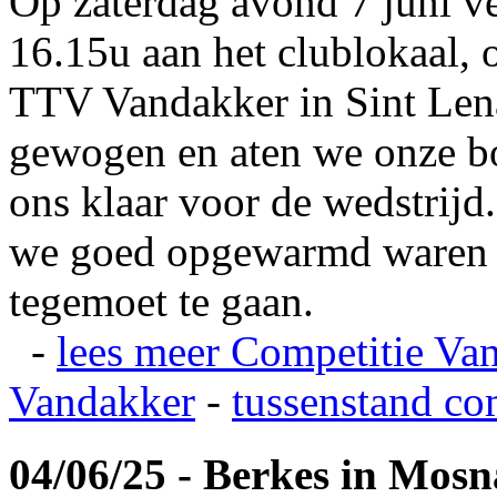
Op zaterdag avond 7 juni v
16.15u aan het clublokaal, 
TTV Vandakker in Sint Len
gewogen en aten we onze b
ons klaar voor de wedstrij
we goed opgewarmd waren e
tegemoet te gaan.
-
lees meer
Competitie Va
Vandakker
-
tussenstand co
04/06/25 - Berkes in Mos