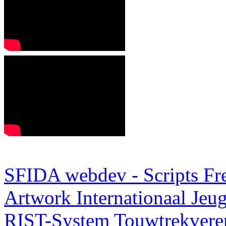
SFIDA webdev - Scripts Fr
Artwork
Internationaal Je
RIST-System
Touwtrekveren