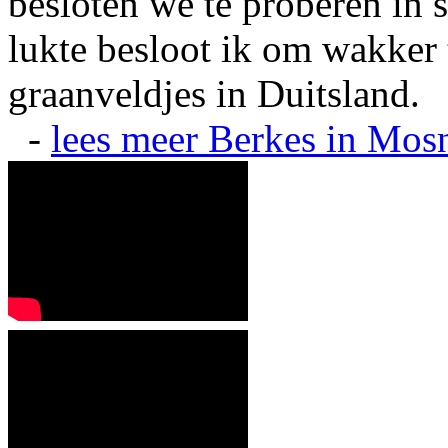
besloten we te proberen in s
lukte besloot ik om wakker t
graanveldjes in Duitsland.
-
lees meer
Berkes in Mos