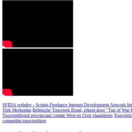
SFIDA webdev - Scripts Freelance Internet Development Artwork
In
Trek Merksplas
Belgische Touwtrek Bond, erkent door "Tug of War F
Touwtrekbond provinciaal comite West en Oost vlaanderen
Touwtrek
competitie touwtrekken