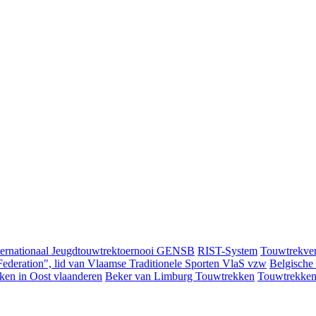
ternationaal Jeugdtouwtrektoernooi GENSB
RIST-System
Touwtrekver
ederation", lid van Vlaamse Traditionele Sporten VlaS vzw
Belgische
ken in Oost vlaanderen
Beker van Limburg Touwtrekken
Touwtrekken