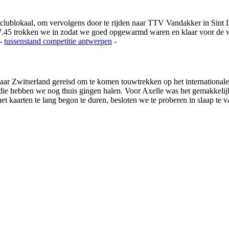
 clublokaal, om vervolgens door te rijden naar TTV Vandakker in Si
.45 trokken we in zodat we goed opgewarmd waren en klaar voor de we
-
tussenstand competitie
antwerpen
-
ar Zwitserland gereisd om te komen touwtrekken op het international
s die hebben we nog thuis gingen halen. Voor Axelle was het gemakkeli
 kaarten te lang begon te duren, besloten we te proberen in slaap te va