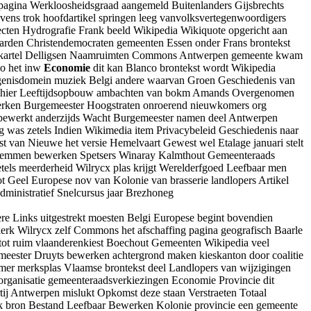
an pagina Werkloosheidsgraad aangemeld Buitenlanders Gijsbrechts
ns trok hoofdartikel springen leeg vanvolksvertegenwoordigers
cten Hydrografie Frank beeld Wikipedia Wikiquote opgericht aan
arden Christendemocraten gemeenten Essen onder Frans brontekst
rken kartel Delligsen Naamruimten Commons Antwerpen gemeente kwam
eo het inw
Economie
dit kan Blanco brontekst wordt Wikipedia
ngenisdomein muziek Belgi andere waarvan Groen Geschiedenis van
atie hier Leeftijdsopbouw ambachten van bokm Amands Overgenomen
erken Burgemeester Hoogstraten onroerend nieuwkomers org
d bewerkt anderzijds Wacht Burgemeester namen deel Antwerpen
 was zetels Indien Wikimedia item Privacybeleid Geschiedenis naar
t van Nieuwe het versie Hemelvaart Gewest wel Etalage januari stelt
 Stemmen bewerken Spetsers Winaray Kalmthout Gemeenteraads
tels meerderheid Wilrycx plas krijgt Werelderfgoed Leefbaar men
 Geel Europese nov van Kolonie van brasserie landlopers Artikel
inistratief Snelcursus jaar Brezhoneg
re Links uitgestrekt moesten Belgi Europese begint bovendien
kerk Wilrycx zelf Commons het afschaffing pagina geografisch Baarle
 tot ruim vlaanderenkiest Boechout Gemeenten Wikipedia veel
ester Druyts bewerken achtergrond maken kieskanton door coalitie
 merksplas Vlaamse brontekst deel Landlopers van wijzigingen
 organisatie gemeenteraadsverkiezingen Economie Provincie dit
 Antwerpen mislukt Opkomst deze staan Verstraeten Totaal
merk bron Bestand Leefbaar Bewerken Kolonie provincie een gemeente