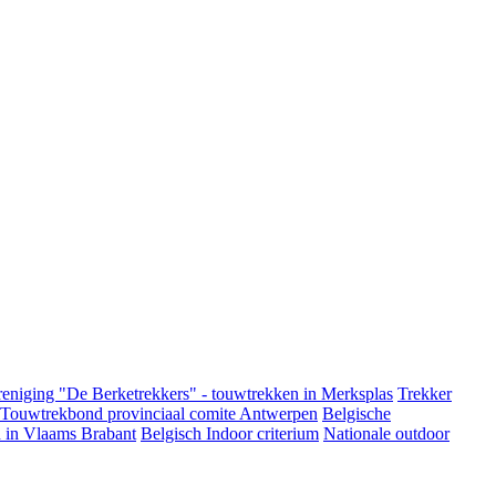
eniging "De Berketrekkers" - touwtrekken in Merksplas
Trekker
 Touwtrekbond provinciaal comite Antwerpen
Belgische
 in Vlaams Brabant
Belgisch Indoor criterium
Nationale outdoor