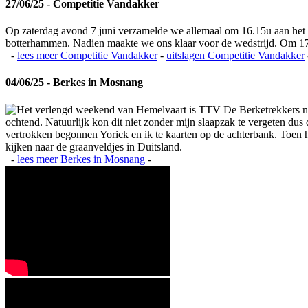
27/06/25 - Competitie Vandakker
Op zaterdag avond 7 juni verzamelde we allemaal om 16.15u aan het
botterhammen. Nadien maakte we ons klaar voor de wedstrijd. Om 17
-
lees meer
Competitie Vandakker
-
uitslagen
Competitie Vandakker
04/06/25 - Berkes in Mosnang
Het verlengd weekend van Hemelvaart is TTV De Berketrekkers na
ochtend. Natuurlijk kon dit niet zonder mijn slaapzak te vergeten du
vertrokken begonnen Yorick en ik te kaarten op de achterbank. Toen het
kijken naar de graanveldjes in Duitsland.
-
lees meer
Berkes in Mosnang
-