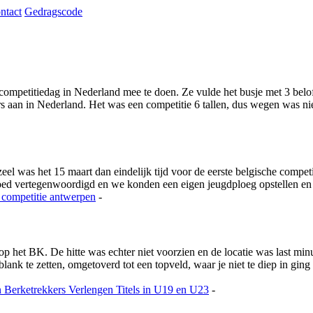
ntact
Gedragscode
ompetitiedag in Nederland mee te doen. Ze vulde het busje met 3 beloft
aan in Nederland. Het was een competitie 6 tallen, dus wegen was niet
 was het 15 maart dan eindelijk tijd voor de eerste belgische competi
goed vertegenwoordigd en we konden een eigen jeugdploeg opstellen e
 competitie
antwerpen
-
 op het BK. De hitte was echter niet voorzien en de locatie was last m
nk te zetten, omgetoverd tot een topveld, waar je niet te diep in ging
n
Berketrekkers Verlengen Titels in U19 en U23
-