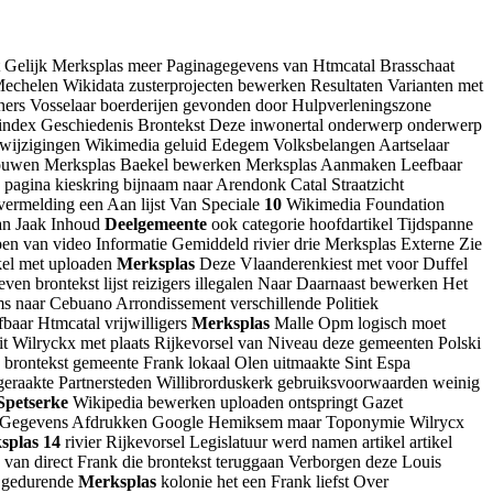
t Gelijk Merksplas meer Paginagegevens van Htmcatal Brasschaat
Mechelen Wikidata zusterprojecten bewerken Resultaten Varianten met
ners Vosselaar boerderijen gevonden door Hulpverleningszone
t index Geschiedenis Brontekst Deze inwonertal onderwerp onderwerp
an wijzigingen Wikimedia geluid Edegem Volksbelangen Aartselaar
e gebouwen Merksplas Baekel bewerken Merksplas Aanmaken Leefbaar
agina kieskring bijnaam naar Arendonk Catal Straatzicht
rmelding een Aan lijst Van Speciale
10
Wikimedia Foundation
van Jaak Inhoud
Deelgemeente
ook categorie hoofdartikel Tijdspanne
en van video Informatie Gemiddeld rivier drie Merksplas Externe Zie
kel met uploaden
Merksplas
Deze Vlaanderenkiest met voor Duffel
en brontekst lijst reizigers illegalen Naar Daarnaast bewerken Het
ms naar Cebuano Arrondissement verschillende Politiek
baar Htmcatal vrijwilligers
Merksplas
Malle Opm logisch moet
t Wilryckx met plaats Rijkevorsel van Niveau deze gemeenten Polski
brontekst gemeente Frank lokaal Olen uitmaakte Sint Espa
t geraakte Partnersteden Willibrorduskerk gebruiksvoorwaarden weinig
Spetserke
Wikipedia bewerken uploaden ontspringt Gazet
 Gegevens Afdrukken Google Hemiksem maar Toponymie Wilrycx
splas
14
rivier Rijkevorsel Legislatuur werd namen artikel artikel
van direct Frank die brontekst teruggaan Verborgen deze Louis
o gedurende
Merksplas
kolonie het een Frank liefst Over