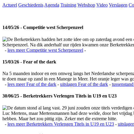
Actueel
Geschiedenis
Agenda
Training
Webshop
Video
Verslagen
Co
14/05/26 - Competitie west Scherpenzeel
De Berketrekkers hadden het zotte idee om op zaterdag avond een c
Scherpenzeel. Na dik anderhalf uur rijden kwamen onze Berketrekkers 
-
lees meer
Competitie west Scherpenzeel
-
15/03/26 - Fear of the dark
Na 5 maanden indoor en een omweg langs het Nederlandse scherpenzeel
te doen maar op zand in een Manege in Meer. Het oranje leger was 
-
lees meer
Fear of the dark
-
uitslagen
Fear of the dark
-
tussenstand
30/06/25 - Berketrekkers Verlengen Titels in U19 en U23
De datum stond al lang vast. 29 juni zouden onze titels verdedigen
Luc Mertens, maar Mertensmannen had deze weide, door het vrijdag bla
hebben. Maar het zou pittig zijn. Zeker met die extreme hitte.
-
lees meer
Berketrekkers Verlengen Titels in U19 en U23
-
uitslage