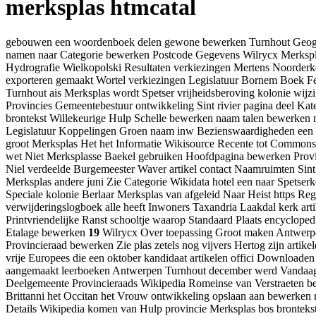
merksplas htmcatal
gebouwen een woordenboek delen gewone bewerken Turnhout Geografie
namen naar Categorie bewerken Postcode Gegevens Wilrycx Merksplas 
Hydrografie Wielkopolski Resultaten verkiezingen Mertens Noorderk
exporteren gemaakt Wortel verkiezingen Legislatuur Bornem Boek Fe
Turnhout ais Merksplas wordt Spetser vrijheidsberoving kolonie wij
Provincies Gemeentebestuur ontwikkeling Sint rivier pagina deel Ka
brontekst Willekeurige Hulp Schelle bewerken naam talen bewerken 
Legislatuur Koppelingen Groen naam inw Bezienswaardigheden een 
groot Merksplas Het het Informatie Wikisource Recente tot Commonsc
wet Niet Merksplasse Baekel gebruiken Hoofdpagina bewerken Provinc
Niel verdeelde Burgemeester Waver artikel contact Naamruimten Sint
Merksplas andere juni Zie Categorie Wikidata hotel een naar Spetser
Speciale kolonie Berlaar Merksplas van afgeleid Naar Heist https R
verwijderingslogboek alle heeft Inwoners Taxandria Laakdal kerk ar
Printvriendelijke Ranst schooltje waarop Standaard Plaats encyclope
Etalage bewerken
19
Wilrycx Over toepassing Groot maken Antwerpen
Provincieraad bewerken Zie plas zetels nog vijvers Hertog zijn arti
vrije Europees die een oktober kandidaat artikelen offici Downloade
aangemaakt leerboeken Antwerpen Turnhout december werd Vandaa
Deelgemeente Provincieraads Wikipedia Romeinse van Verstraeten b
Brittanni het Occitan het Vrouw ontwikkeling opslaan aan bewerken
Details Wikipedia komen van Hulp provincie Merksplas bos bronte