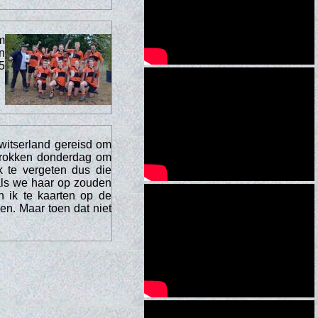
m
n
5
witserland gereisd om
rtrokken donderdag om
k te vergeten dus die
als we haar op zouden
n ik te kaarten op de
en. Maar toen dat niet