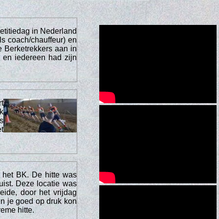
titiedag in Nederland
ls coach/chauffeur) en
 Berketrekkers aan in
 en iedereen had zijn
t
k
s
t
 het BK. De hitte was
uist. Deze locatie was
de, door het vrijdag
 en je goed op druk kon
reme hitte.