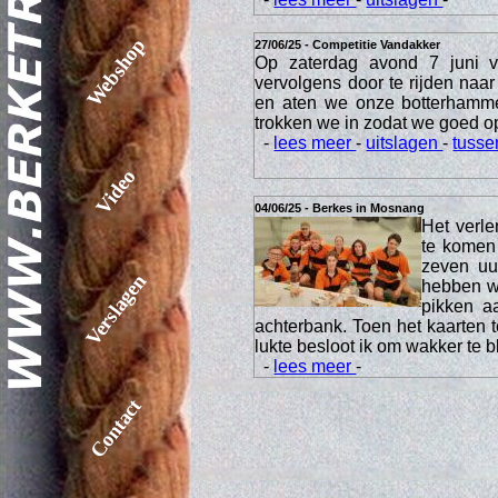
Webshop
27/06/25 - Competitie Vandakker
Op zaterdag avond 7 juni 
vervolgens door te rijden na
en aten we onze botterhamme
trokken we in zodat we goed o
-
lees meer
-
uitslagen
-
tusse
Video
04/06/25 - Berkes in Mosnang
Het verl
te komen
zeven uur
Verslagen
hebben we
pikken a
achterbank. Toen het kaarten t
lukte besloot ik om wakker te b
-
lees meer
-
Contact