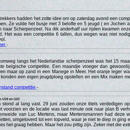
rekkers hadden het zotte idee om op zaterdag avond een compe
en. Ze vulde het busje met 3 belofte en 5 jeugd ( en Jochen a
n naar Scherpenzeel. Na dik anderhalf uur rijden kwamen onze
. Het was een competitie 6 tallen, dus wegen was niet nodig
vol.
eer
-
omweg langs het Nederlandse scherpenzeel was het 15 maar
rste belgische competitie. Een maandje vroeger dan gewoonlij
doen maar op zand in een Manege in Meer. Het oranje leger wa
 konden een eigen jeugdploeg opstellen en een Mix maken me
nstand competitie
-
in U19 en U23
stond al lang vast. 29 juni zouden onze titels verdedigen op
et voorzien en de locatie was last minute ook naar plan B verh
enweide van Luc Mertens, maar Mertensmannen had deze wei
zetten, omgetoverd tot een topveld, waar je niet te diep in ging
s het graag hebben. Maar het zou pittig zijn. Zeker met die ext