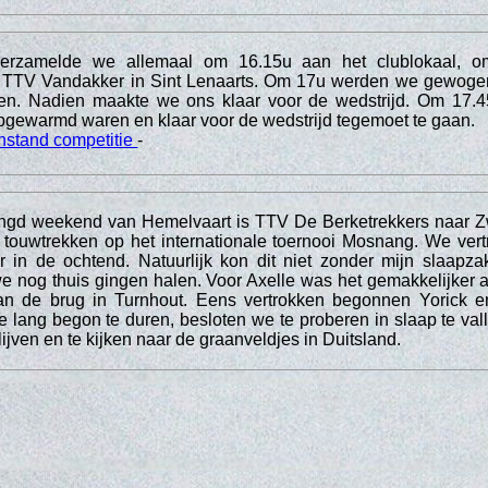
verzamelde we allemaal om 16.15u aan het clublokaal, o
ar TTV Vandakker in Sint Lenaarts. Om 17u werden we gewoge
n. Nadien maakte we ons klaar voor de wedstrijd. Om 17.4
pgewarmd waren en klaar voor de wedstrijd tegemoet te gaan.
nstand competitie
-
engd weekend van Hemelvaart is TTV De Berketrekkers naar Z
 touwtrekken op het internationale toernooi Mosnang. We ve
 in de ochtend. Natuurlijk kon dit niet zonder mijn slaapza
 nog thuis gingen halen. Voor Axelle was het gemakkelijker 
an de brug in Turnhout. Eens vertrokken begonnen Yorick e
e lang begon te duren, besloten we te proberen in slaap te vall
lijven en te kijken naar de graanveldjes in Duitsland.