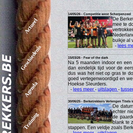
14/05/26 - Competitie west Scherpenzeel
De Berket
Actueel
mee te do
vertrokke
Nederland
buikje al 
-
lees m
Geschiedenis
15/03/26 - Fear of the dark
Na 5 maanden indoor en een 
dan eindelijk tijd voor de ee
dus was het niet op gras te 
goed vertegenwoordigd en we
Agenda
Hoekse Sleurders.
-
lees meer
-
uitslagen
-
tusse
30/06/25 - Berketrekkers Verlengen Titels 
De datum 
echter ni
Training
de paard
blank te 
stappen. Een veldje zoals Berke
-
lees meer
-
uitslagen
-