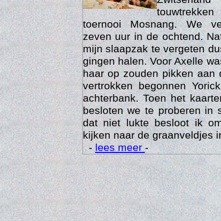
touwtrekken
toernooi Mosnang. We ve
zeven uur in de ochtend. Nat
mijn slaapzak te vergeten d
gingen halen. Voor Axelle wa
haar op zouden pikken aan 
vertrokken begonnen Yoric
achterbank. Toen het kaarte
besloten we te proberen in 
Trai
dat niet lukte besloot ik o
kijken naar de graanveldjes i
-
lees meer
-