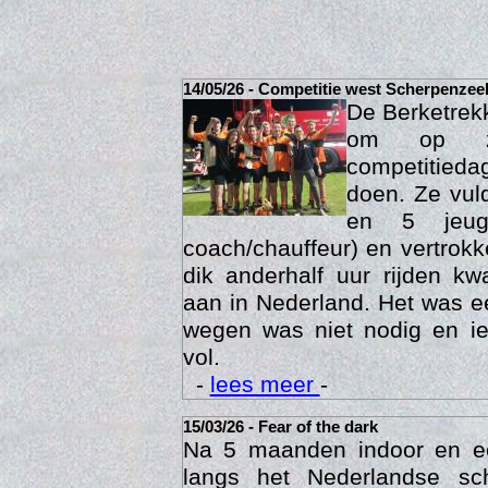
14/05/26 - Competitie west Scherpenzee
De Berketrek
om op za
competitied
doen. Ze vul
en 5 jeu
coach/chauffeur) en vertrok
dik anderhalf uur rijden k
Act
aan in Nederland. Het was ee
wegen was niet nodig en ie
vol.
-
lees meer
-
15/03/26 - Fear of the dark
Na 5 maanden indoor en 
langs het Nederlandse sc