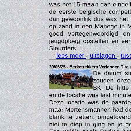
was het 15 maart dan eindelij
de eerste belgische compet
dan gewoonlijk dus was het 
op zand in een Manege in M
goed vertegenwoordigd e
jeugdploeg opstellen en e
Sleurders.
Geschi
-
lees meer
-
uitslagen
-
tus
30/06/25 - Berketrekkers Verlengen Titel
De datum sto
zouden onze 
BK. De hitte
en de locatie was last minut
Deze locatie was de paard
maar Mertensmannen had dez
blank te zetten, omgetoverd
niet te diep in ging en je 