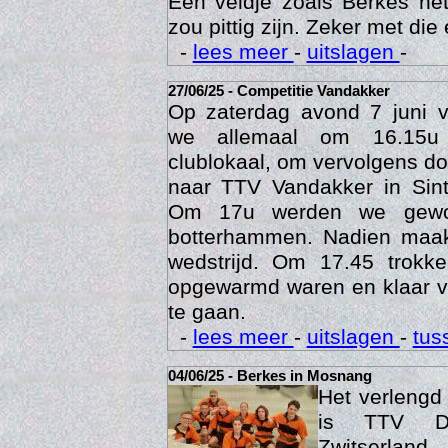
Een veldje zoals Berkes he
zou pittig zijn. Zeker met die 
-
lees meer
-
uitslagen
-
27/06/25 - Competitie Vandakker
Op zaterdag avond 7 juni 
we allemaal om 16.15u
clublokaal, om vervolgens doo
naar TTV Vandakker in Sint
Om 17u werden we gewo
botterhammen. Nadien maak
Age
wedstrijd. Om 17.45 trok
opgewarmd waren en klaar v
te gaan.
-
lees meer
-
uitslagen
-
tus
04/06/25 - Berkes in Mosnang
Het verleng
is TTV De
Zwitserlan