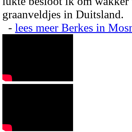
lukte besloot ik om wakker t
graanveldjes in Duitsland.
-
lees meer
Berkes in Mos