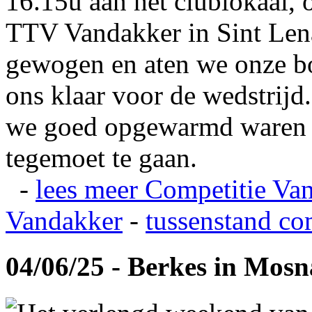
16.15u aan het clublokaal, 
TTV Vandakker in Sint Len
gewogen en aten we onze b
ons klaar voor de wedstrij
we goed opgewarmd waren e
tegemoet te gaan.
-
lees meer
Competitie Va
Vandakker
-
tussenstand co
04/06/25 - Berkes in Mos