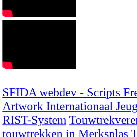
SFIDA webdev - Scripts Fr
Artwork
Internationaal Je
RIST-System
Touwtrekveren
touwtrekken in Merksplas
T