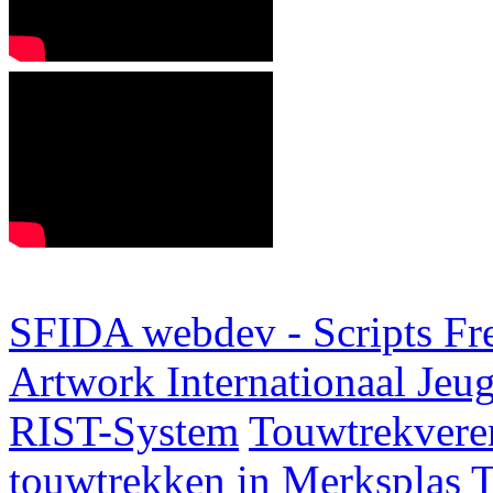
SFIDA webdev - Scripts Fr
Artwork
Internationaal Je
RIST-System
Touwtrekveren
touwtrekken in Merksplas
T