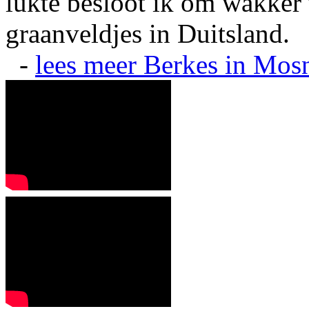
lukte besloot ik om wakker t
graanveldjes in Duitsland.
-
lees meer
Berkes in Mos