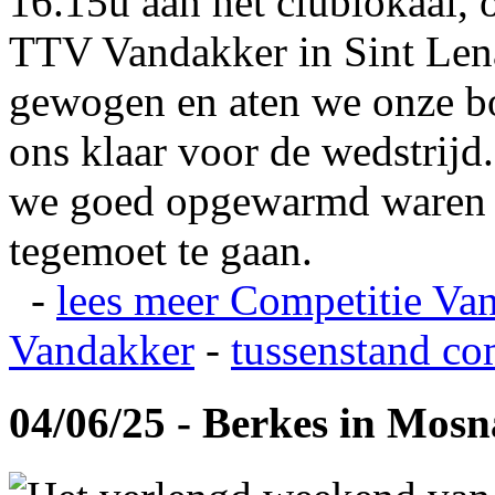
16.15u aan het clublokaal, 
TTV Vandakker in Sint Len
gewogen en aten we onze b
ons klaar voor de wedstrij
we goed opgewarmd waren e
tegemoet te gaan.
-
lees meer
Competitie Va
Vandakker
-
tussenstand co
04/06/25 - Berkes in Mos