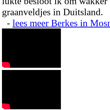
lukte besloot ik om wakker t
graanveldjes in Duitsland.
-
lees meer
Berkes in Mos