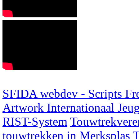
SFIDA webdev - Scripts Fr
Artwork
Internationaal Je
RIST-System
Touwtrekveren
touwtrekken in Merksplas
T