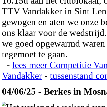
16.15u aan het clublokaal, 
TTV Vandakker in Sint Len
gewogen en aten we onze b
ons klaar voor de wedstrij
we goed opgewarmd waren e
tegemoet te gaan.
-
lees meer
Competitie Va
Vandakker
-
tussenstand co
04/06/25 - Berkes in Mos