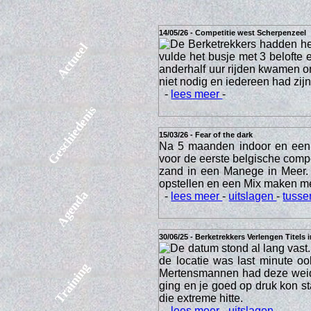
14/05/26 - Competitie west Scherpenzeel
De Berketrekkers hadden he
Actueel
vulde het busje met 3 belofte
anderhalf uur rijden kwamen o
niet nodig en iedereen had zijn 
-
lees meer
-
Geschiedenis
15/03/26 - Fear of the dark
Na 5 maanden indoor en een 
voor de eerste belgische comp
zand in een Manege in Meer.
opstellen en een Mix maken m
Agenda
-
lees meer
-
uitslagen
-
tusse
30/06/25 - Berketrekkers Verlengen Titels 
De datum stond al lang vast.
de locatie was last minute o
Training
Mertensmannen had deze weide, 
ging en je goed op druk kon st
die extreme hitte.
-
lees meer
-
uitslagen
-