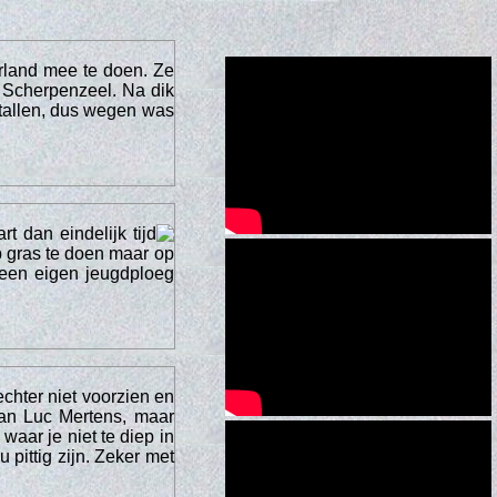
rland mee te doen. Ze
r Scherpenzeel. Na dik
 tallen, dus wegen was
dan eindelijk tijd
p gras te doen maar op
een eigen jeugdploeg
echter niet voorzien en
van Luc Mertens, maar
aar je niet te diep in
pittig zijn. Zeker met