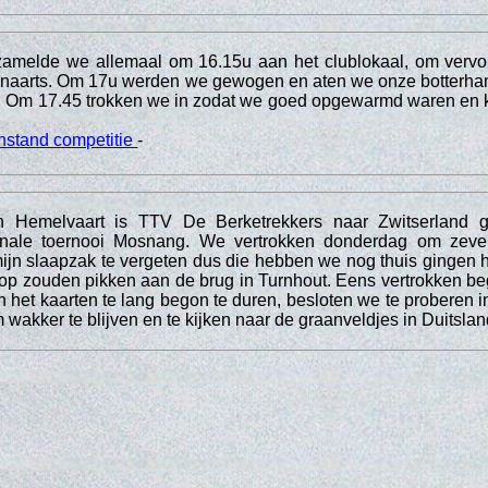
zamelde we allemaal om 16.15u aan het clublokaal, om vervol
Lenaarts. Om 17u werden we gewogen en aten we onze botterh
d. Om 17.45 trokken we in zodat we goed opgewarmd waren en k
nstand competitie
-
 Hemelvaart is TTV De Berketrekkers naar Zwitserland 
ionale toernooi Mosnang. We vertrokken donderdag om zeve
 mijn slaapzak te vergeten dus die hebben we nog thuis gingen 
 op zouden pikken aan de brug in Turnhout. Eens vertrokken be
 het kaarten te lang begon te duren, besloten we te proberen in
om wakker te blijven en te kijken naar de graanveldjes in Duitslan