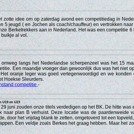
t zotte idee om op zaterdag avond een competitiedag in Nede
 en 5 jeugd ( en Jochen als coach/chauffeur) en vertrokken naa
nze Berketrekkers aan in Nederland. Het was een competitie 6
buikje al vol.
omweg langs het Nederlandse scherpenzeel was het 15 maart 
etitie. Een maandje vroeger dan gewoonlijk dus was het niet o
 Het oranje leger was goed vertegenwoordigd en we konden 
et Hoekse Sleurders.
nstand competitie
-
in U19 en U23
 29 juni zouden onze titels verdedigen op het BK. De hitte was 
ok naar plan B verhuist. Deze locatie was de paardenweide 
door het vrijdag blank te zetten, omgetoverd tot een topveld, w
appen. Een veldje zoals Berkes het graag hebben. Maar het zou 