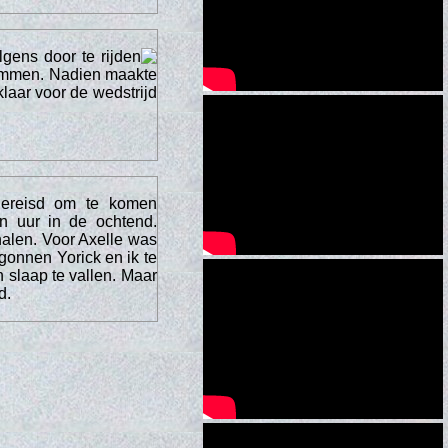
gens door te rijden
ammen. Nadien maakte
laar voor de wedstrijd
gereisd om te komen
n uur in de ochtend.
halen. Voor Axelle was
gonnen Yorick en ik te
 slaap te vallen. Maar
d.