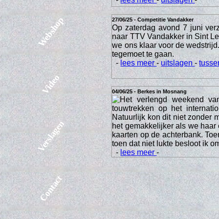
Webshop
27/06/25 - Competitie Vandakker
Op zaterdag avond 7 juni ver
naar TTV Vandakker in Sint 
we ons klaar voor de wedstrij
tegemoet te gaan.
-
lees meer
-
uitslagen
-
tusse
Video
04/06/25 - Berkes in Mosnang
Het verlengd weekend van
touwtrekken op het internat
Natuurlijk kon dit niet zonder
Verslagen
het gemakkelijker als we haar
kaarten op de achterbank. Toen
toen dat niet lukte besloot ik 
-
lees meer
-
Contact