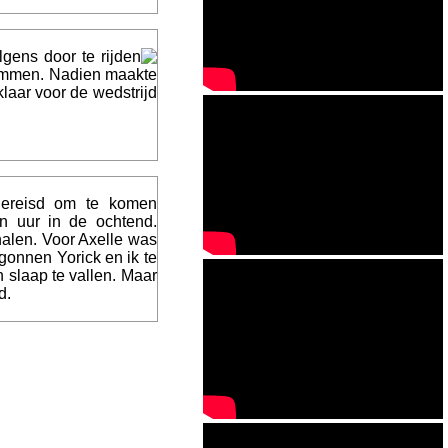
gens door te rijden
ammen. Nadien maakte
laar voor de wedstrijd
gereisd om te komen
n uur in de ochtend.
halen. Voor Axelle was
gonnen Yorick en ik te
 slaap te vallen. Maar
d.