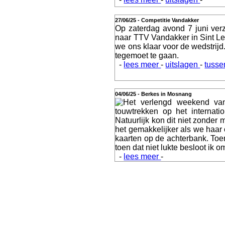
Webshop
27/06/25 - Competitie Vandakker
Op zaterdag avond 7 juni ver
naar TTV Vandakker in Sint 
we ons klaar voor de wedstrij
tegemoet te gaan.
-
lees meer
-
uitslagen
-
tusse
Video
04/06/25 - Berkes in Mosnang
Het verlengd weekend van
touwtrekken op het internat
Natuurlijk kon dit niet zonder
Verslagen
het gemakkelijker als we haar
kaarten op de achterbank. Toen
toen dat niet lukte besloot ik 
-
lees meer
-
Contact