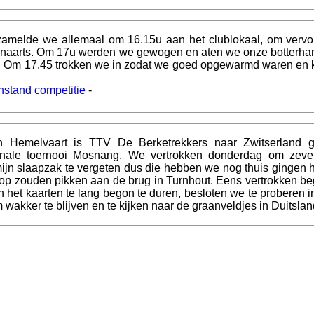
zamelde we allemaal om 16.15u aan het clublokaal, om vervol
Lenaarts. Om 17u werden we gewogen en aten we onze botterh
d. Om 17.45 trokken we in zodat we goed opgewarmd waren en k
nstand competitie
-
 Hemelvaart is TTV De Berketrekkers naar Zwitserland 
ionale toernooi Mosnang. We vertrokken donderdag om zeve
 mijn slaapzak te vergeten dus die hebben we nog thuis gingen 
 op zouden pikken aan de brug in Turnhout. Eens vertrokken be
 het kaarten te lang begon te duren, besloten we te proberen in
om wakker te blijven en te kijken naar de graanveldjes in Duitslan