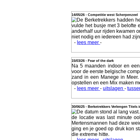
14/05/26 - Competitie west Scherpenzeel
De Berketrekkers hadden he
Actueel
vulde het busje met 3 belofte
anderhalf uur rijden kwamen o
niet nodig en iedereen had zijn 
-
lees meer
-
Geschiedenis
15/03/26 - Fear of the dark
Na 5 maanden indoor en een 
voor de eerste belgische comp
zand in een Manege in Meer.
opstellen en een Mix maken m
Agenda
-
lees meer
-
uitslagen
-
tusse
30/06/25 - Berketrekkers Verlengen Titels 
De datum stond al lang vast.
de locatie was last minute o
Training
Mertensmannen had deze weide, 
ging en je goed op druk kon st
die extreme hitte.
-
lees meer
-
uitslagen
-