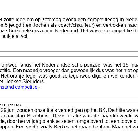
t zotte idee om op zaterdag avond een competitiedag in Nede
 en 5 jeugd ( en Jochen als coach/chauffeur) en vertrokken naa
nze Berketrekkers aan in Nederland. Het was een competitie 6
buikje al vol.
omweg langs het Nederlandse scherpenzeel was het 15 maart 
etitie. Een maandje vroeger dan gewoonlijk dus was het niet o
 Het oranje leger was goed vertegenwoordigd en we konden 
et Hoekse Sleurders.
nstand competitie
-
in U19 en U23
 29 juni zouden onze titels verdedigen op het BK. De hitte was 
ok naar plan B verhuist. Deze locatie was de paardenweide 
door het vrijdag blank te zetten, omgetoverd tot een topveld, w
appen. Een veldje zoals Berkes het graag hebben. Maar het zou 