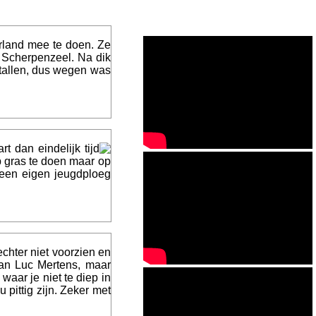
rland mee te doen. Ze
r Scherpenzeel. Na dik
 tallen, dus wegen was
dan eindelijk tijd
p gras te doen maar op
een eigen jeugdploeg
echter niet voorzien en
van Luc Mertens, maar
aar je niet te diep in
pittig zijn. Zeker met