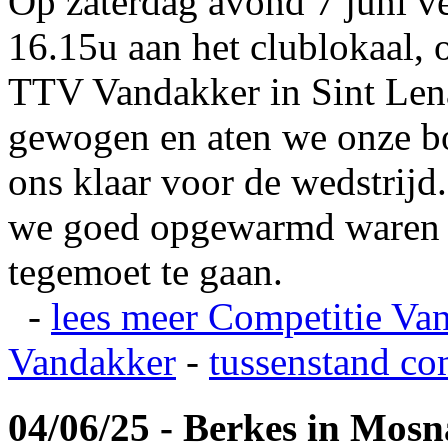
Op zaterdag avond 7 juni v
16.15u aan het clublokaal, 
TTV Vandakker in Sint Len
gewogen en aten we onze b
ons klaar voor de wedstrij
we goed opgewarmd waren e
tegemoet te gaan.
-
lees meer
Competitie Va
Vandakker
-
tussenstand co
04/06/25 - Berkes in Mos