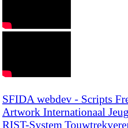
SFIDA webdev - Scripts Fr
Artwork
Internationaal Je
RIST-System
Touwtrekveren