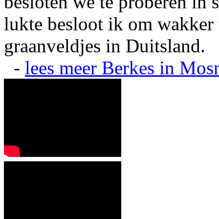
besloten we te proberen in s
lukte besloot ik om wakker t
graanveldjes in Duitsland.
-
lees meer
Berkes in Mos