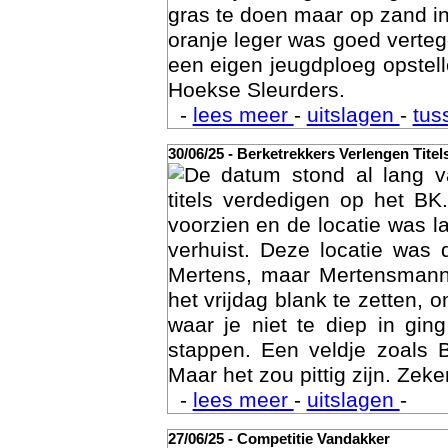
gras te doen maar op zand i
oranje leger was goed vert
een eigen jeugdploeg opste
Hoekse Sleurders.
-
lees meer
-
uitslagen
-
tus
30/06/25 - Berketrekkers Verlengen Titel
De datum stond al lang v
Geschi
titels verdedigen op het BK
voorzien en de locatie was l
verhuist. Deze locatie was
Mertens, maar Mertensmann
het vrijdag blank te zetten, 
waar je niet te diep in gi
stappen. Een veldje zoals 
Maar het zou pittig zijn. Zeke
-
lees meer
-
uitslagen
-
27/06/25 - Competitie Vandakker