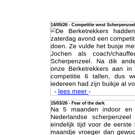
14/05/26 - Competitie west Scherpenzee
De Berketrekkers hadde
zaterdag avond een competit
doen. Ze vulde het busje met
Jochen als coach/chauffe
Scherpenzeel. Na dik ande
onze Berketrekkers aan in
competitie 6 tallen, dus 
Act
iedereen had zijn buikje al vo
-
lees meer
-
15/03/26 - Fear of the dark
Na 5 maanden indoor en
Nederlandse scherpenzee
eindelijk tijd voor de eerst
maandje vroeger dan gewoon