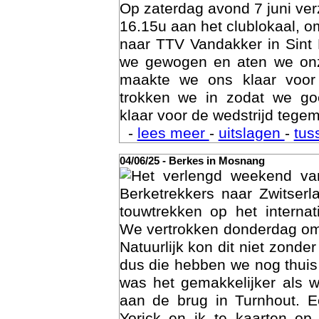
Op zaterdag avond 7 juni ve
16.15u aan het clublokaal, o
naar TTV Vandakker in Sint
we gewogen en aten we on
maakte we ons klaar voor
trokken we in zodat we g
klaar voor de wedstrijd tegem
-
lees meer
-
uitslagen
-
tus
04/06/25 - Berkes in Mosnang
Het verlengd weekend va
Age
Berketrekkers naar Zwitser
touwtrekken op het interna
We vertrokken donderdag om
Natuurlijk kon dit niet zonde
dus die hebben we nog thuis
was het gemakkelijker als 
aan de brug in Turnhout. 
Yorick en ik te kaarten op