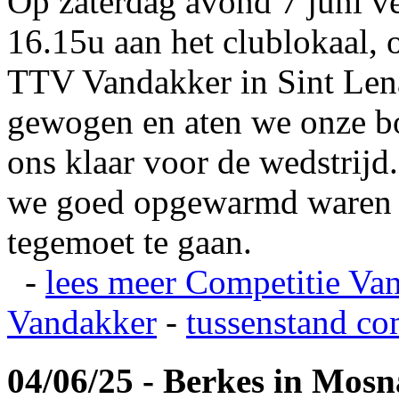
Op zaterdag avond 7 juni v
16.15u aan het clublokaal, 
TTV Vandakker in Sint Len
gewogen en aten we onze b
ons klaar voor de wedstrij
we goed opgewarmd waren e
tegemoet te gaan.
-
lees meer
Competitie Va
Vandakker
-
tussenstand co
04/06/25 - Berkes in Mos