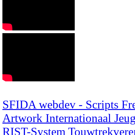
SFIDA webdev - Scripts Fr
Artwork
Internationaal Je
RIST-System
Touwtrekveren