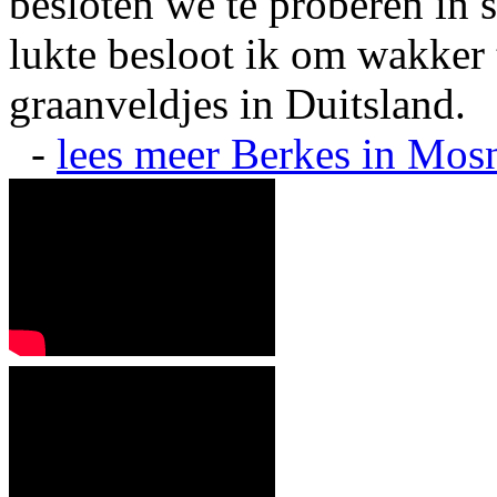
besloten we te proberen in s
lukte besloot ik om wakker t
graanveldjes in Duitsland.
-
lees meer
Berkes in Mos