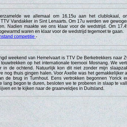
verzamelde we allemaal om 16.15u aan het clublokaal, o
ar TTV Vandakker in Sint Lenaarts. Om 17u werden we gewoge
n. Nadien maakte we ons klaar voor de wedstrijd. Om 17.4
pgewarmd waren en klaar voor de wedstrijd tegemoet te gaan.
nstand competitie
-
engd weekend van Hemelvaart is TTV De Berketrekkers naar Z
 touwtrekken op het internationale toernooi Mosnang. We ve
 in de ochtend. Natuurlijk kon dit niet zonder mijn slaapza
 nog thuis gingen halen. Voor Axelle was het gemakkelijker 
an de brug in Turnhout. Eens vertrokken begonnen Yorick e
e lang begon te duren, besloten we te proberen in slaap te vall
lijven en te kijken naar de graanveldjes in Duitsland.