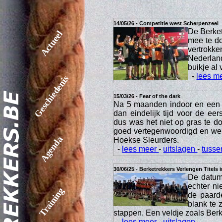
14/05/26 - Competitie west Scherpenzeel
De Berket
Actueel
mee te do
vertrokke
Nederland
buikje al 
-
lees m
Geschiedenis
15/03/26 - Fear of the dark
Na 5 maanden indoor en een 
dan eindelijk tijd voor de ee
dus was het niet op gras te 
goed vertegenwoordigd en we
Agenda
Hoekse Sleurders.
-
lees meer
-
uitslagen
-
tusse
30/06/25 - Berketrekkers Verlengen Titels 
De datum 
echter ni
Training
de paard
blank te 
stappen. Een veldje zoals Berke
-
lees meer
-
uitslagen
-