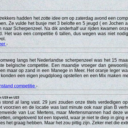
rekkers hadden het zotte idee om op zaterdag avond een compe
en. Ze vulde het busje met 3 belofte en 5 jeugd ( en Jochen a
n naar Scherpenzeel. Na dik anderhalf uur rijden kwamen onze
. Het was een competitie 6 tallen, dus wegen was niet nodig
vol.
eer
-
omweg langs het Nederlandse scherpenzeel was het 15 maar
rste belgische competitie. Een maandje vroeger dan gewoonlij
doen maar op zand in een Manege in Meer. Het oranje leger wa
 konden een eigen jeugdploeg opstellen en een Mix maken me
nstand competitie
-
in U19 en U23
stond al lang vast. 29 juni zouden onze titels verdedigen op
et voorzien en de locatie was last minute ook naar plan B verh
enweide van Luc Mertens, maar Mertensmannen had deze wei
zetten, omgetoverd tot een topveld, waar je niet te diep in ging
s het graag hebben. Maar het zou pittig zijn. Zeker met die ext