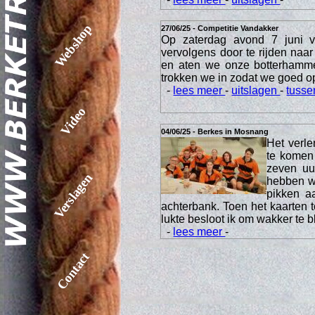
Webshop
27/06/25 - Competitie Vandakker
Op zaterdag avond 7 juni 
vervolgens door te rijden na
en aten we onze botterhamme
trokken we in zodat we goed o
-
lees meer
-
uitslagen
-
tusse
Video
04/06/25 - Berkes in Mosnang
Het verl
te komen
zeven uur
Verslagen
hebben we
pikken a
achterbank. Toen het kaarten t
lukte besloot ik om wakker te b
-
lees meer
-
Contact