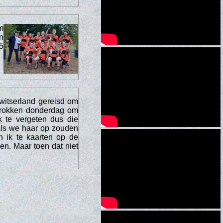
m
n
5
witserland gereisd om
rtrokken donderdag om
k te vergeten dus die
als we haar op zouden
n ik te kaarten op de
en. Maar toen dat niet