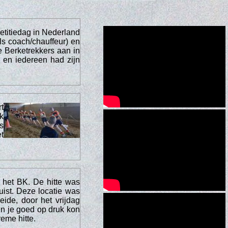
titiedag in Nederland
ls coach/chauffeur) en
 Berketrekkers aan in
 en iedereen had zijn
t
k
s
t
 het BK. De hitte was
uist. Deze locatie was
de, door het vrijdag
 en je goed op druk kon
reme hitte.