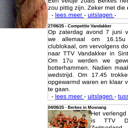
Een veldje zoals Berkes he
zou pittig zijn. Zeker met die 
-
lees meer
-
uitslagen
-
27/06/25 - Competitie Vandakker
Op zaterdag avond 7 juni 
we allemaal om 16.15u
clublokaal, om vervolgens doo
naar TTV Vandakker in Sint
Om 17u werden we gewo
botterhammen. Nadien maak
Age
wedstrijd. Om 17.45 trok
opgewarmd waren en klaar v
te gaan.
-
lees meer
-
uitslagen
-
tus
04/06/25 - Berkes in Mosnang
Het verleng
is TTV De
Zwitserlan