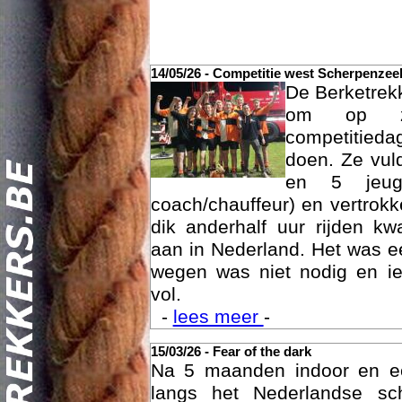
14/05/26 - Competitie west Scherpenzee
De Berketrek
om op za
competitied
doen. Ze vul
en 5 jeu
coach/chauffeur) en vertrok
dik anderhalf uur rijden k
Act
aan in Nederland. Het was ee
wegen was niet nodig en ie
vol.
-
lees meer
-
15/03/26 - Fear of the dark
Na 5 maanden indoor en 
langs het Nederlandse sc