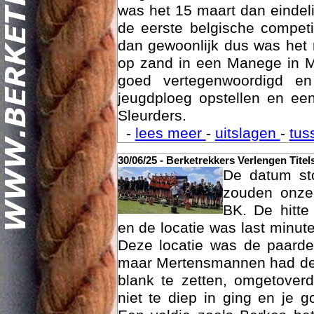
was het 15 maart dan eindelij
de eerste belgische compet
dan gewoonlijk dus was het 
op zand in een Manege in M
goed vertegenwoordigd e
jeugdploeg opstellen en e
Sleurders.
Geschi
-
lees meer
-
uitslagen
-
tus
30/06/25 - Berketrekkers Verlengen Titel
De datum sto
zouden onze 
BK. De hitte
en de locatie was last minut
Deze locatie was de paard
maar Mertensmannen had dez
blank te zetten, omgetoverd
niet te diep in ging en je 