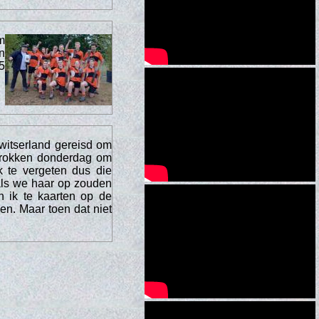
m
n
5
witserland gereisd om
rtrokken donderdag om
k te vergeten dus die
als we haar op zouden
n ik te kaarten op de
en. Maar toen dat niet