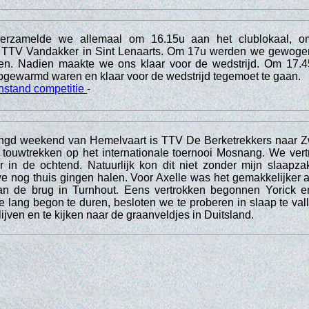
verzamelde we allemaal om 16.15u aan het clublokaal, o
ar TTV Vandakker in Sint Lenaarts. Om 17u werden we gewoge
n. Nadien maakte we ons klaar voor de wedstrijd. Om 17.4
pgewarmd waren en klaar voor de wedstrijd tegemoet te gaan.
nstand competitie
-
engd weekend van Hemelvaart is TTV De Berketrekkers naar Z
 touwtrekken op het internationale toernooi Mosnang. We ve
 in de ochtend. Natuurlijk kon dit niet zonder mijn slaapza
 nog thuis gingen halen. Voor Axelle was het gemakkelijker 
an de brug in Turnhout. Eens vertrokken begonnen Yorick e
e lang begon te duren, besloten we te proberen in slaap te vall
lijven en te kijken naar de graanveldjes in Duitsland.