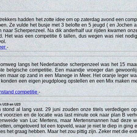
rekkers hadden het zotte idee om op zaterdag avond een compe
en. Ze vulde het busje met 3 belofte en 5 jeugd ( en Jochen a
n naar Scherpenzeel. Na dik anderhalf uur rijden kwamen onze
. Het was een competitie 6 tallen, dus wegen was niet nodig
vol.
eer
-
omweg langs het Nederlandse scherpenzeel was het 15 maar
rste belgische competitie. Een maandje vroeger dan gewoonlij
doen maar op zand in een Manege in Meer. Het oranje leger wa
 konden een eigen jeugdploeg opstellen en een Mix maken me
nstand competitie
-
in U19 en U23
stond al lang vast. 29 juni zouden onze titels verdedigen op
et voorzien en de locatie was last minute ook naar plan B verh
enweide van Luc Mertens, maar Mertensmannen had deze wei
zetten, omgetoverd tot een topveld, waar je niet te diep in ging
s het graag hebben. Maar het zou pittig zijn. Zeker met die ext