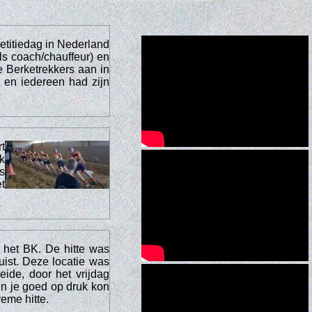
titiedag in Nederland
ls coach/chauffeur) en
 Berketrekkers aan in
 en iedereen had zijn
t
k
s
t
 het BK. De hitte was
uist. Deze locatie was
de, door het vrijdag
 en je goed op druk kon
reme hitte.