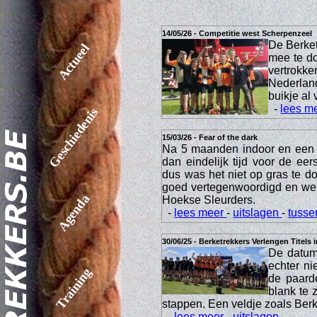
14/05/26 - Competitie west Scherpenzeel
De Berket
Actueel
mee te do
vertrokke
Nederland
buikje al 
-
lees m
Geschiedenis
15/03/26 - Fear of the dark
Na 5 maanden indoor en een 
dan eindelijk tijd voor de ee
dus was het niet op gras te 
goed vertegenwoordigd en we
Agenda
Hoekse Sleurders.
-
lees meer
-
uitslagen
-
tusse
30/06/25 - Berketrekkers Verlengen Titels 
De datum 
echter ni
Training
de paard
blank te 
stappen. Een veldje zoals Berke
-
lees meer
-
uitslagen
-