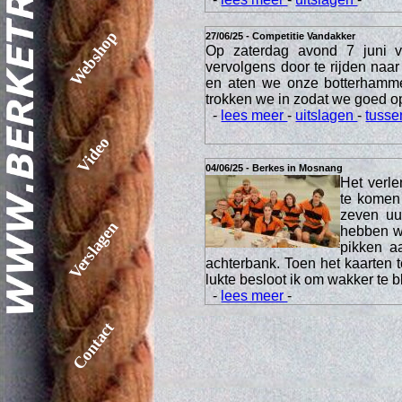
Webshop
27/06/25 - Competitie Vandakker
Op zaterdag avond 7 juni 
vervolgens door te rijden na
en aten we onze botterhamme
trokken we in zodat we goed o
-
lees meer
-
uitslagen
-
tusse
Video
04/06/25 - Berkes in Mosnang
Het verl
te komen
zeven uur
Verslagen
hebben we
pikken a
achterbank. Toen het kaarten t
lukte besloot ik om wakker te b
-
lees meer
-
Contact