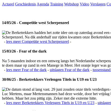
Actueel
Geschiedenis
Agenda
Training
Webshop
Video
Verslagen
Co
14/05/26 - Competitie west Scherpenzeel
De Berketrekkers hadden het zotte idee om op zaterdag avond een c
Scherpenzeel. Na dik anderhalf uur rijden kwamen onze Berketrekkers 
-
lees meer
Competitie west Scherpenzeel
-
15/03/26 - Fear of the dark
Na 5 maanden indoor en een omweg langs het Nederlandse scherpenzeel
te doen maar op zand in een Manege in Meer. Het oranje leger was 
-
lees meer
Fear of the dark
-
uitslagen
Fear of the dark
-
tussenstand
30/06/25 - Berketrekkers Verlengen Titels in U19 en U23
De datum stond al lang vast. 29 juni zouden onze titels verdedigen
Luc Mertens, maar Mertensmannen had deze weide, door het vrijdag bla
hebben. Maar het zou pittig zijn. Zeker met die extreme hitte.
-
lees meer
Berketrekkers Verlengen Titels in U19 en U23
-
uitslage