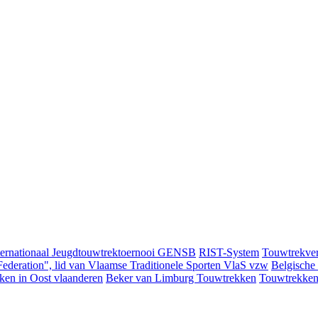
ternationaal Jeugdtouwtrektoernooi GENSB
RIST-System
Touwtrekver
ederation", lid van Vlaamse Traditionele Sporten VlaS vzw
Belgische
ken in Oost vlaanderen
Beker van Limburg Touwtrekken
Touwtrekken