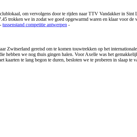
 clublokaal, om vervolgens door te rijden naar TTV Vandakker in Si
.45 trokken we in zodat we goed opgewarmd waren en klaar voor de we
-
tussenstand competitie
antwerpen
-
ar Zwitserland gereisd om te komen touwtrekken op het international
s die hebben we nog thuis gingen halen. Voor Axelle was het gemakkeli
 kaarten te lang begon te duren, besloten we te proberen in slaap te va