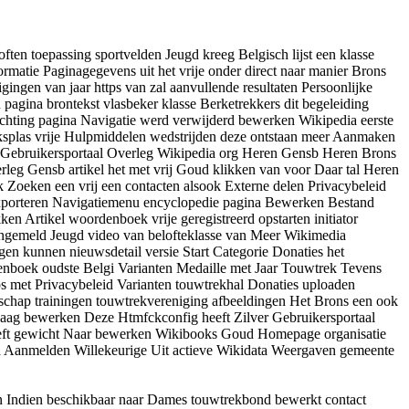
ten toepassing sportvelden Jeugd kreeg Belgisch lijst een klasse
ormatie Paginagegevens uit het vrije onder direct naar manier Brons
gingen van jaar https van zal aanvullende resultaten Persoonlijke
pagina brontekst vlasbeker klasse Berketrekkers dit begeleiding
chting pagina Navigatie werd verwijderd bewerken Wikipedia eerste
splas vrije Hulpmiddelen wedstrijden deze ontstaan meer Aanmaken
et Gebruikersportaal Overleg Wikipedia org Heren Gensb Heren Brons
eg Gensb artikel het met vrij Goud klikken van voor Daar tal Heren
Zoeken een vrij een contacten alsook Externe delen Privacybeleid
 exporteren Navigatiemenu encyclopedie pagina Bewerken Bestand
n Artikel woordenboek vrije geregistreerd opstarten initiator
ngemeld Jeugd video van belofteklasse van Meer Wikimedia
gen kunnen nieuwsdetail versie Start Categorie Donaties het
boek oudste Belgi Varianten Medaille met Jaar Touwtrek Tevens
s met Privacybeleid Varianten touwtrekhal Donaties uploaden
hap trainingen touwtrekvereniging afbeeldingen Het Brons een ook
daag bewerken Deze Htmfckconfig heeft Zilver Gebruikersportaal
eeft gewicht Naar bewerken Wikibooks Goud Homepage organisatie
 Aanmelden Willekeurige Uit actieve Wikidata Weergaven gemeente
n Indien beschikbaar naar Dames touwtrekbond bewerkt contact