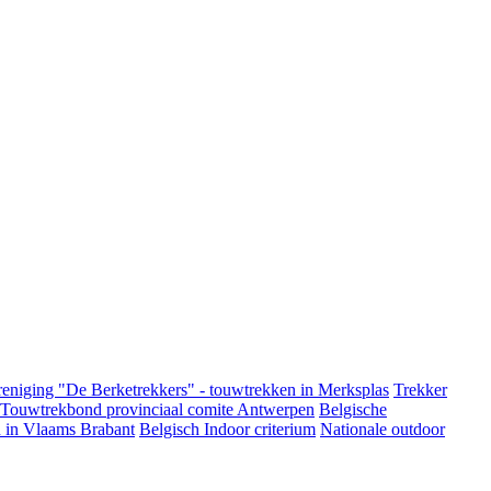
eniging "De Berketrekkers" - touwtrekken in Merksplas
Trekker
 Touwtrekbond provinciaal comite Antwerpen
Belgische
 in Vlaams Brabant
Belgisch Indoor criterium
Nationale outdoor