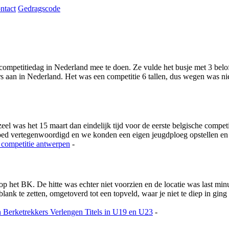
ntact
Gedragscode
ompetitiedag in Nederland mee te doen. Ze vulde het busje met 3 beloft
aan in Nederland. Het was een competitie 6 tallen, dus wegen was niet
 was het 15 maart dan eindelijk tijd voor de eerste belgische competi
goed vertegenwoordigd en we konden een eigen jeugdploeg opstellen e
 competitie
antwerpen
-
 op het BK. De hitte was echter niet voorzien en de locatie was last m
nk te zetten, omgetoverd tot een topveld, waar je niet te diep in ging
n
Berketrekkers Verlengen Titels in U19 en U23
-