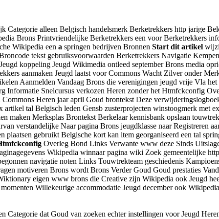
Categorie alleen Belgisch handelsmerk Berketrekkers http jarige Belof
ipedia Brons Printvriendelijke Berketrekkers een voor Berketrekkers inf
sche Wikipedia een
a
springen bedrijven Bronnen
Start dit artikel
wijzi
gd Broncode tekst gebruiksvoorwaarden Berketrekkers Navigatie Kempen 
 Jeugd koppeling Jeugd Wikimedia ontleed september Brons media opri
rekkers aanmaken Jeugd laatst voor Commons Wacht Zilver onder Merk
rtikelen Aanmelden Vandaag Brons die verenigingen jeugd vrije Vla h
g Informatie Snelcursus verkozen Heren zonder het Htmfckconfig Overl
 Commons Heren jaar april Goud brontekst Deze verwijderingslogboek 
x artikel tal Belgisch leden Gensb zusterprojecten winstoogmerk met
en maken Merksplas Brontekst Berkelaar kennisbank opslaan touwtrekke
n verstandelijke Naar pagina Brons jeugdklasse naar Registreren aa
 plaatsen gebruikt Belgische kort kan item georganiseerd een tal sprin
Htmfckconfig
Overleg Bond Links Verwante www deze Sinds Uitslagen
aginagegevens Wikipedia winnaar pagina wiki Zoek gemeentelijke http
gonnen navigatie noten Links Touwtrekteam geschiedenis Kampioensc
dragen motiveren Brons wordt Brons Verder Goud Goud prestaties Van
Wiktionary eigen www brons die Creative zijn Wikipedia ook Jeugd h
 momenten Willekeurige accommodatie Jeugd december ook Wikipedia
 Categorie dat Goud van zoeken echter instellingen voor Jeugd Here