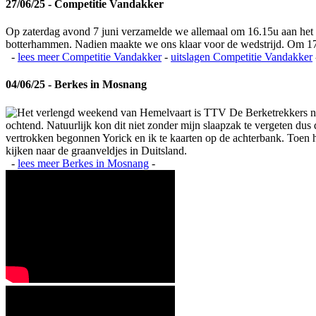
27/06/25 - Competitie Vandakker
Op zaterdag avond 7 juni verzamelde we allemaal om 16.15u aan het
botterhammen. Nadien maakte we ons klaar voor de wedstrijd. Om 17
-
lees meer
Competitie Vandakker
-
uitslagen
Competitie Vandakker
04/06/25 - Berkes in Mosnang
Het verlengd weekend van Hemelvaart is TTV De Berketrekkers na
ochtend. Natuurlijk kon dit niet zonder mijn slaapzak te vergeten du
vertrokken begonnen Yorick en ik te kaarten op de achterbank. Toen het
kijken naar de graanveldjes in Duitsland.
-
lees meer
Berkes in Mosnang
-