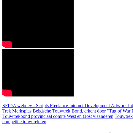
SFIDA webdev - Scripts Freelance Internet Development Artwork
In
Trek Merksplas
Belgische Touwtrek Bond, erkent door "Tug of War F
Touwtrekbond provinciaal comite West en Oost vlaanderen
Touwtrek
competitie touwtrekken