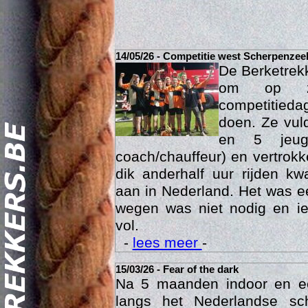
14/05/26 - Competitie west Scherpenzee
De Berketrek
om op za
competitied
doen. Ze vul
en 5 jeu
coach/chauffeur) en vertrok
dik anderhalf uur rijden k
Act
aan in Nederland. Het was ee
wegen was niet nodig en ie
vol.
-
lees meer
-
15/03/26 - Fear of the dark
Na 5 maanden indoor en 
langs het Nederlandse sc