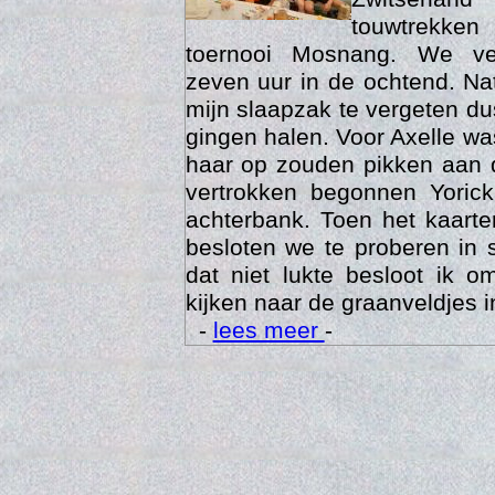
touwtrekken
toernooi Mosnang. We ve
zeven uur in de ochtend. Nat
mijn slaapzak te vergeten d
gingen halen. Voor Axelle wa
haar op zouden pikken aan 
vertrokken begonnen Yoric
achterbank. Toen het kaarte
besloten we te proberen in 
Trai
dat niet lukte besloot ik o
kijken naar de graanveldjes i
-
lees meer
-