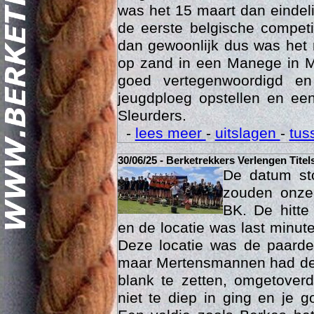
was het 15 maart dan eindelij
de eerste belgische compet
dan gewoonlijk dus was het 
op zand in een Manege in M
goed vertegenwoordigd e
jeugdploeg opstellen en e
Sleurders.
Geschi
-
lees meer
-
uitslagen
-
tus
30/06/25 - Berketrekkers Verlengen Titel
De datum sto
zouden onze 
BK. De hitte
en de locatie was last minut
Deze locatie was de paard
maar Mertensmannen had dez
blank te zetten, omgetoverd
niet te diep in ging en je 