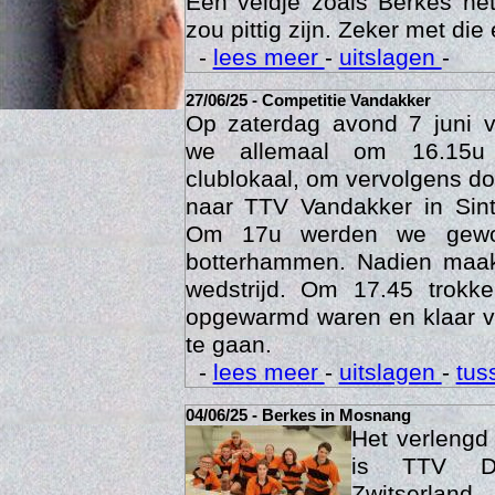
Een veldje zoals Berkes he
zou pittig zijn. Zeker met die 
-
lees meer
-
uitslagen
-
27/06/25 - Competitie Vandakker
Op zaterdag avond 7 juni 
we allemaal om 16.15u
clublokaal, om vervolgens doo
naar TTV Vandakker in Sint
Om 17u werden we gewo
botterhammen. Nadien maak
Age
wedstrijd. Om 17.45 trok
opgewarmd waren en klaar v
te gaan.
-
lees meer
-
uitslagen
-
tus
04/06/25 - Berkes in Mosnang
Het verleng
is TTV De
Zwitserlan