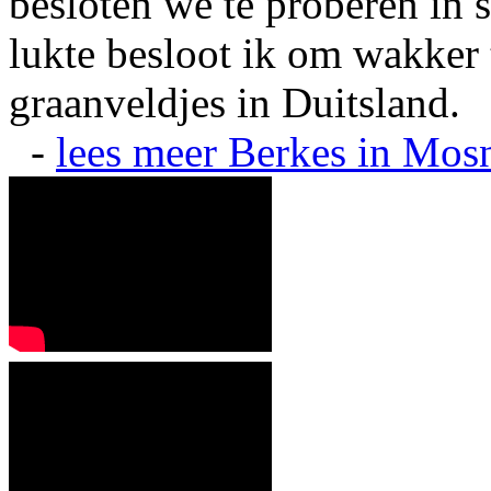
besloten we te proberen in s
lukte besloot ik om wakker t
graanveldjes in Duitsland.
-
lees meer
Berkes in Mos