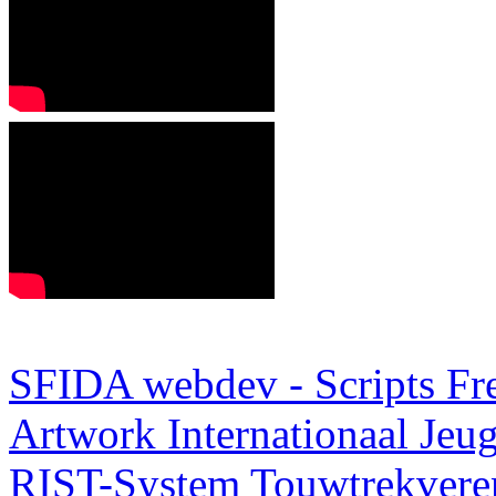
SFIDA webdev - Scripts Fr
Artwork
Internationaal Je
RIST-System
Touwtrekveren