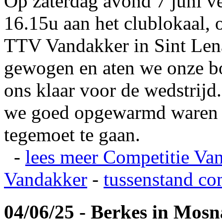
Op zaterdag avond 7 juni v
16.15u aan het clublokaal, 
TTV Vandakker in Sint Len
gewogen en aten we onze b
ons klaar voor de wedstrij
we goed opgewarmd waren e
tegemoet te gaan.
-
lees meer
Competitie Va
Vandakker
-
tussenstand co
04/06/25 - Berkes in Mos