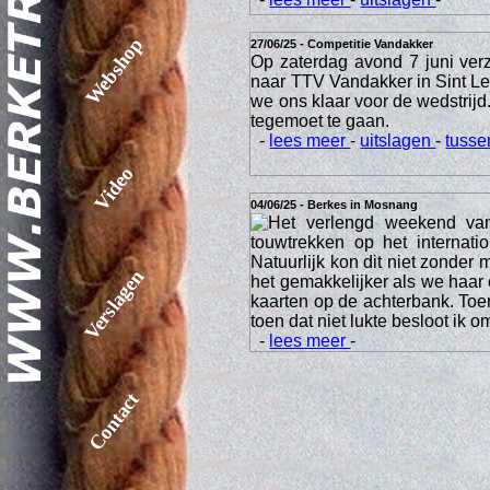
Webshop
27/06/25 - Competitie Vandakker
Op zaterdag avond 7 juni ver
naar TTV Vandakker in Sint 
we ons klaar voor de wedstrij
tegemoet te gaan.
-
lees meer
-
uitslagen
-
tusse
Video
04/06/25 - Berkes in Mosnang
Het verlengd weekend van
touwtrekken op het internat
Natuurlijk kon dit niet zonder
Verslagen
het gemakkelijker als we haar
kaarten op de achterbank. Toen
toen dat niet lukte besloot ik 
-
lees meer
-
Contact