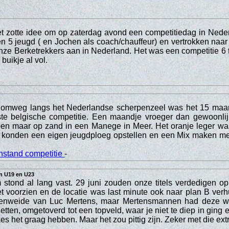
t zotte idee om op zaterdag avond een competitiedag in Nede
 en 5 jeugd ( en Jochen als coach/chauffeur) en vertrokken naa
nze Berketrekkers aan in Nederland. Het was een competitie 6
buikje al vol.
omweg langs het Nederlandse scherpenzeel was het 15 maar
rste belgische competitie. Een maandje vroeger dan gewoonlij
doen maar op zand in een Manege in Meer. Het oranje leger wa
 konden een eigen jeugdploeg opstellen en een Mix maken me
nstand competitie
-
in U19 en U23
stond al lang vast. 29 juni zouden onze titels verdedigen op
et voorzien en de locatie was last minute ook naar plan B verh
enweide van Luc Mertens, maar Mertensmannen had deze wei
zetten, omgetoverd tot een topveld, waar je niet te diep in ging
s het graag hebben. Maar het zou pittig zijn. Zeker met die ext