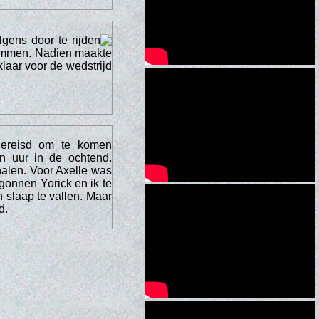
gens door te rijden
ammen. Nadien maakte
laar voor de wedstrijd
gereisd om te komen
n uur in de ochtend.
halen. Voor Axelle was
gonnen Yorick en ik te
 slaap te vallen. Maar
d.