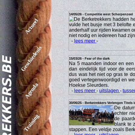
14/05/26 - Competitie west Scherpenzeel
De Berketrekkers hadden he
Actueel
vulde het busje met 3 belofte
anderhalf uur rijden kwamen o
niet nodig en iedereen had zijn 
-
lees meer
-
Geschiedenis
15/03/26 - Fear of the dark
Na 5 maanden indoor en een 
dan eindelijk tijd voor de ee
dus was het niet op gras te 
goed vertegenwoordigd en we
Agenda
Hoekse Sleurders.
-
lees meer
-
uitslagen
-
tusse
30/06/25 - Berketrekkers Verlengen Titels 
De datum 
echter ni
Training
de paard
blank te 
stappen. Een veldje zoals Berke
-
lees meer
-
uitslagen
-