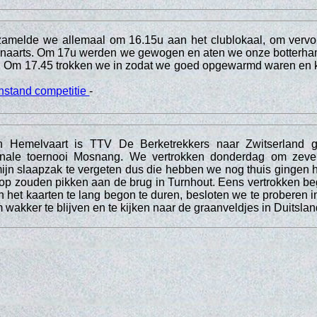
zamelde we allemaal om 16.15u aan het clublokaal, om vervol
Lenaarts. Om 17u werden we gewogen en aten we onze botterh
d. Om 17.45 trokken we in zodat we goed opgewarmd waren en k
nstand competitie
-
 Hemelvaart is TTV De Berketrekkers naar Zwitserland 
ionale toernooi Mosnang. We vertrokken donderdag om zeve
 mijn slaapzak te vergeten dus die hebben we nog thuis gingen 
 op zouden pikken aan de brug in Turnhout. Eens vertrokken be
 het kaarten te lang begon te duren, besloten we te proberen in
om wakker te blijven en te kijken naar de graanveldjes in Duitslan