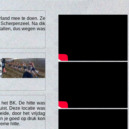
rland mee te doen. Ze
r Scherpenzeel. Na dik
 tallen, dus wegen was
t
k
s
t
 het BK. De hitte was
uist. Deze locatie was
de, door het vrijdag
 en je goed op druk kon
reme hitte.