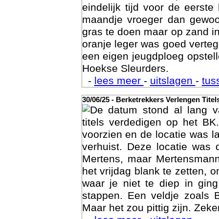
eindelijk tijd voor de eerst
maandje vroeger dan gewoon
gras te doen maar op zand i
oranje leger was goed vert
een eigen jeugdploeg opste
Hoekse Sleurders.
-
lees meer
-
uitslagen
-
tus
Geschi
30/06/25 - Berketrekkers Verlengen Titel
De datum stond al lang v
titels verdedigen op het BK
voorzien en de locatie was l
verhuist. Deze locatie was
Mertens, maar Mertensmann
het vrijdag blank te zetten, 
waar je niet te diep in gi
stappen. Een veldje zoals 
Maar het zou pittig zijn. Zeke