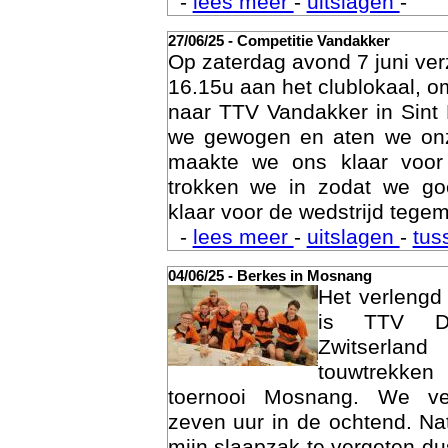
-
lees meer
-
uitslagen
-
27/06/25 - Competitie Vandakker
Op zaterdag avond 7 juni ve
16.15u aan het clublokaal, o
naar TTV Vandakker in Sint
we gewogen en aten we on
maakte we ons klaar voor
trokken we in zodat we g
klaar voor de wedstrijd tegem
-
lees meer
-
uitslagen
-
tus
Age
04/06/25 - Berkes in Mosnang
Het verleng
is TTV De
Zwitserlan
touwtrekken
toernooi Mosnang. We ve
zeven uur in de ochtend. Nat
mijn slaapzak te vergeten d