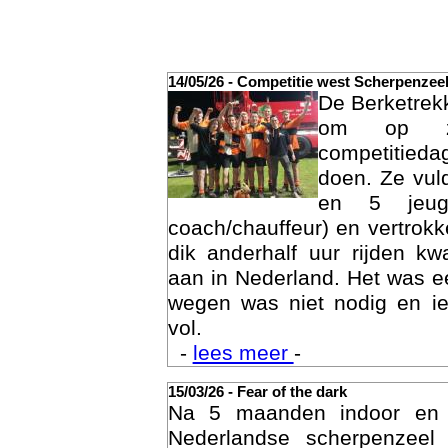
14/05/26 - Competitie west Scherpenzee
De Berketrek
om op za
competitied
doen. Ze vul
en 5 jeu
coach/chauffeur) en vertrok
dik anderhalf uur rijden k
Act
aan in Nederland. Het was ee
wegen was niet nodig en ie
vol.
-
lees meer
-
15/03/26 - Fear of the dark
Na 5 maanden indoor en
Nederlandse scherpenzee