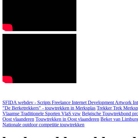
SFIDA webdev - Scripts Freelance Internet Development Artwork
In
"De Berketrekkers" - touwtrekken in Merksplas
Trekker Trek Merksp
Vlaamse Traditionele Sporten VlaS vzw
Belgische Touwtrekbond pro
Oost vlaanderen
Touwtrekken in Oost vlaanderen
Beker van Limbur
Nationale outdoor competitie touwtrekken