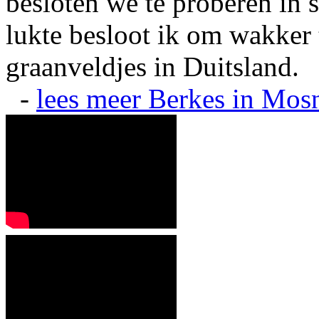
besloten we te proberen in s
lukte besloot ik om wakker t
graanveldjes in Duitsland.
-
lees meer
Berkes in Mos