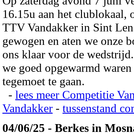
Op zaterdag avond 7 juni v
16.15u aan het clublokaal, 
TTV Vandakker in Sint Len
gewogen en aten we onze b
ons klaar voor de wedstrij
we goed opgewarmd waren e
tegemoet te gaan.
-
lees meer
Competitie Va
Vandakker
-
tussenstand co
04/06/25 - Berkes in Mos