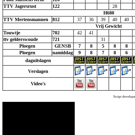
TTV Jagersrust
122
28
H680
TTV Mertensmannen
812
37
36
39
40
40
Vrij Gewicht
Touwtje
702
42
41
ttv gelderswoude
721
31
Ploegen
GENSB
7
8
5
8
8
Ploegen
namiddag
9
8
7
8
6
daguitslagen
Verslagen
Video's
Script develop