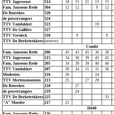
TTV Jagersrust
514
18
15
21
15
15
Fam. Janssens Retie
504
12
12
9
12
De Boerekes
520
de powerrangers
524
TTV Vandakker
523
19
TTV De Galliërs
527
TTV Versieck
518
9
9
TTV De Berketrekkers
(reserve)
Combi
Fam. Janssens Retie
206
45
43
45
36
30
TTV Jagersrust
215
34
30
39
45
45
Fam. Janssens Retie
205
34
39
39
40
40
TTV Vandakker
207
30
34
31
31
36
Modesten
216
26
24
TTV Mertensmannen
213
25
27
29
De Boerekes
210
27
de powerrangers
219
24
TTV De Berketrekkers
225
33
"A" Moeder
217
21
D640
Fam. Janssens Retie
126