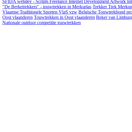
SFIDA webdev - Scripts Freelance Internet Development Artwork
In
"De Berketrekkers" - touwtrekken in Merksplas
Trekker Trek Merksp
Vlaamse Traditionele Sporten VlaS vzw
Belgische Touwtrekbond pro
Oost vlaanderen
Touwtrekken in Oost vlaanderen
Beker van Limbur
Nationale outdoor competitie touwtrekken