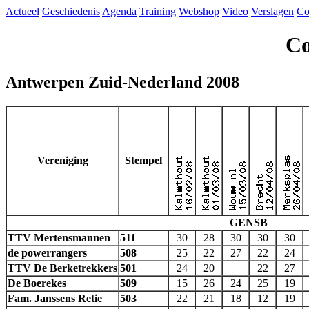
Actueel
Geschiedenis
Agenda
Training
Webshop
Video
Verslagen
Co
Co
Antwerpen Zuid-Nederland 2008
Vereniging
Stempel
GENSB
TTV Mertensmannen
511
30
28
30
30
30
de powerrangers
508
25
22
27
22
24
TTV De Berketrekkers
501
24
20
22
27
De Boerekes
509
15
26
24
25
19
Fam. Janssens Retie
503
22
21
18
12
19