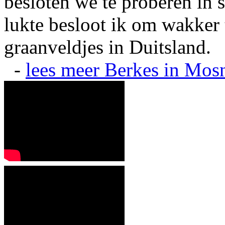
besloten we te proberen in s
lukte besloot ik om wakker t
graanveldjes in Duitsland.
-
lees meer
Berkes in Mos