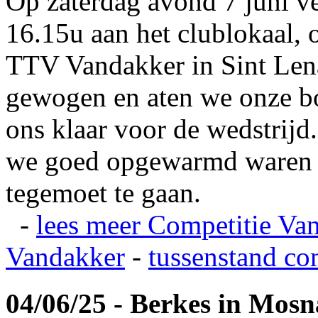
Op zaterdag avond 7 juni v
16.15u aan het clublokaal, 
TTV Vandakker in Sint Len
gewogen en aten we onze b
ons klaar voor de wedstrij
we goed opgewarmd waren e
tegemoet te gaan.
-
lees meer
Competitie Va
Vandakker
-
tussenstand co
04/06/25 - Berkes in Mos