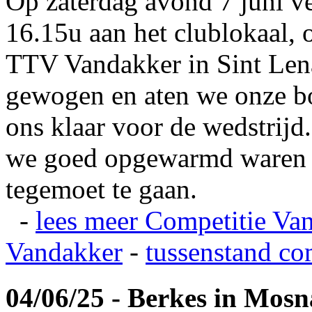
Op zaterdag avond 7 juni v
16.15u aan het clublokaal, 
TTV Vandakker in Sint Len
gewogen en aten we onze b
ons klaar voor de wedstrij
we goed opgewarmd waren e
tegemoet te gaan.
-
lees meer
Competitie Va
Vandakker
-
tussenstand co
04/06/25 - Berkes in Mos