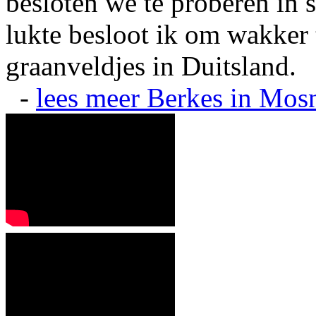
besloten we te proberen in s
lukte besloot ik om wakker t
graanveldjes in Duitsland.
-
lees meer
Berkes in Mos