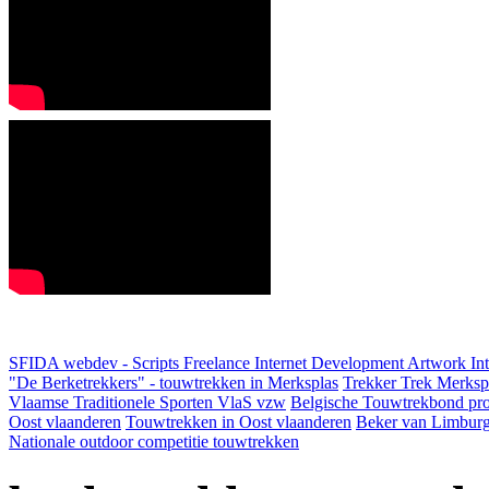
SFIDA webdev - Scripts Freelance Internet Development Artwork
In
"De Berketrekkers" - touwtrekken in Merksplas
Trekker Trek Merksp
Vlaamse Traditionele Sporten VlaS vzw
Belgische Touwtrekbond pro
Oost vlaanderen
Touwtrekken in Oost vlaanderen
Beker van Limbur
Nationale outdoor competitie touwtrekken