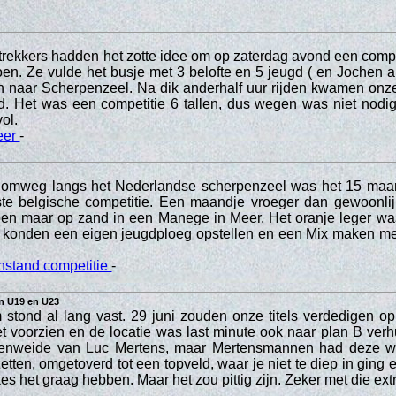
rekkers hadden het zotte idee om op zaterdag avond een compe
en. Ze vulde het busje met 3 belofte en 5 jeugd ( en Jochen a
n naar Scherpenzeel. Na dik anderhalf uur rijden kwamen onze
. Het was een competitie 6 tallen, dus wegen was niet nodig
vol.
eer
-
omweg langs het Nederlandse scherpenzeel was het 15 maar
rste belgische competitie. Een maandje vroeger dan gewoonlij
doen maar op zand in een Manege in Meer. Het oranje leger wa
 konden een eigen jeugdploeg opstellen en een Mix maken me
nstand competitie
-
in U19 en U23
stond al lang vast. 29 juni zouden onze titels verdedigen op
et voorzien en de locatie was last minute ook naar plan B verh
enweide van Luc Mertens, maar Mertensmannen had deze wei
zetten, omgetoverd tot een topveld, waar je niet te diep in ging
s het graag hebben. Maar het zou pittig zijn. Zeker met die ext