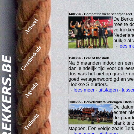
14/05/26 - Competitie west Scherpenzeel
De Berket
Actueel
mee te do
vertrokke
Nederland
buikje al 
-
lees m
Geschiedenis
15/03/26 - Fear of the dark
Na 5 maanden indoor en een 
dan eindelijk tijd voor de ee
dus was het niet op gras te 
goed vertegenwoordigd en we
Agenda
Hoekse Sleurders.
-
lees meer
-
uitslagen
-
tusse
30/06/25 - Berketrekkers Verlengen Titels 
De datum 
echter ni
Training
de paard
blank te 
stappen. Een veldje zoals Berke
-
lees meer
-
uitslagen
-