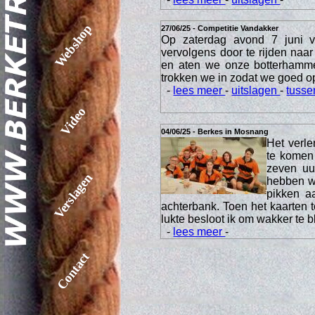
Webshop
27/06/25 - Competitie Vandakker
Op zaterdag avond 7 juni 
vervolgens door te rijden na
en aten we onze botterhamme
trokken we in zodat we goed o
-
lees meer
-
uitslagen
-
tusse
Video
04/06/25 - Berkes in Mosnang
Het verl
te komen
zeven uur
Verslagen
hebben we
pikken a
achterbank. Toen het kaarten t
lukte besloot ik om wakker te b
-
lees meer
-
Contact