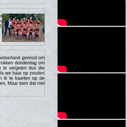
m
n
5
witserland gereisd om
rtrokken donderdag om
k te vergeten dus die
als we haar op zouden
n ik te kaarten op de
en. Maar toen dat niet