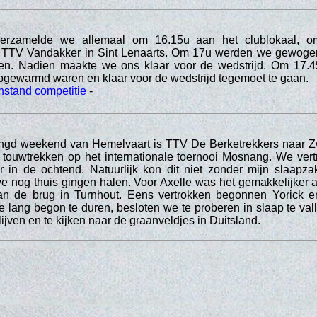
verzamelde we allemaal om 16.15u aan het clublokaal, o
ar TTV Vandakker in Sint Lenaarts. Om 17u werden we gewoge
n. Nadien maakte we ons klaar voor de wedstrijd. Om 17.4
pgewarmd waren en klaar voor de wedstrijd tegemoet te gaan.
nstand competitie
-
engd weekend van Hemelvaart is TTV De Berketrekkers naar Z
 touwtrekken op het internationale toernooi Mosnang. We ve
 in de ochtend. Natuurlijk kon dit niet zonder mijn slaapza
 nog thuis gingen halen. Voor Axelle was het gemakkelijker 
an de brug in Turnhout. Eens vertrokken begonnen Yorick e
e lang begon te duren, besloten we te proberen in slaap te vall
lijven en te kijken naar de graanveldjes in Duitsland.