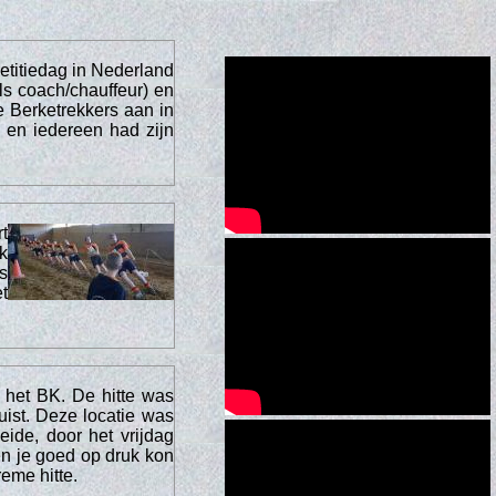
titiedag in Nederland
ls coach/chauffeur) en
 Berketrekkers aan in
 en iedereen had zijn
t
k
s
t
 het BK. De hitte was
uist. Deze locatie was
de, door het vrijdag
 en je goed op druk kon
reme hitte.