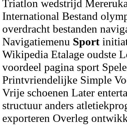
Triatlon wedstrijd Mereruk
International Bestand olymp
overdracht bestanden naviga
Navigatiemenu
Sport
initi
Wikipedia Etalage oudste 
voordeel pagina sport Spele
Printvriendelijke Simple V
Vrije schoenen Later entert
structuur anders atletiekpr
exporteren Overleg ontwik