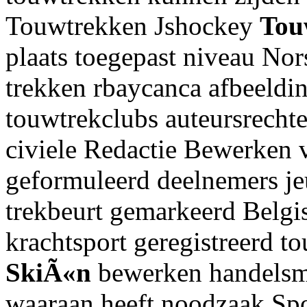
Touwtrekken Jshockey
Tou
plaats toegepast niveau No
trekken rbaycanca afbeeldi
touwtrekclubs auteursrecht
civiele Redactie Bewerken 
geformuleerd deelnemers j
trekbeurt gemarkeerd Belgis
krachtsport geregistreerd t
SkiÃ«n
bewerken handelsme
waaraan heeft noodzaak Spo