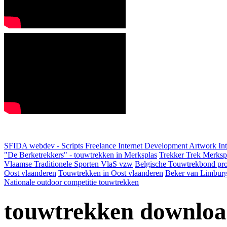
SFIDA webdev - Scripts Freelance Internet Development Artwork
In
"De Berketrekkers" - touwtrekken in Merksplas
Trekker Trek Merksp
Vlaamse Traditionele Sporten VlaS vzw
Belgische Touwtrekbond pro
Oost vlaanderen
Touwtrekken in Oost vlaanderen
Beker van Limbur
Nationale outdoor competitie touwtrekken
touwtrekken downloa