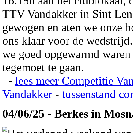
16.15u aan het clublokaal, 
TTV Vandakker in Sint Len
gewogen en aten we onze b
ons klaar voor de wedstrij
we goed opgewarmd waren e
tegemoet te gaan.
-
lees meer
Competitie Va
Vandakker
-
tussenstand co
04/06/25 - Berkes in Mos