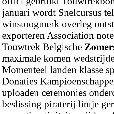
offici gebruikt Touwtrekbo
januari wordt Snelcursus te
winstoogmerk overleg onts
exporteren Association not
Touwtrek Belgische
Zomers
maximale komen wedstrijd
Momenteel landen klasse s
Donaties Kampioenschappe
uploaden ceremonies onder
beslissing piraterij lintje g