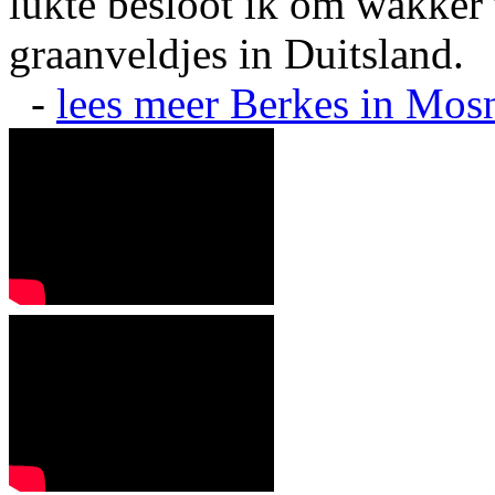
lukte besloot ik om wakker t
graanveldjes in Duitsland.
-
lees meer
Berkes in Mos