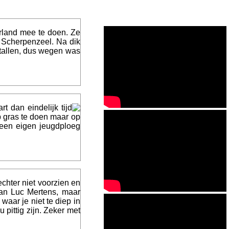
rland mee te doen. Ze
r Scherpenzeel. Na dik
 tallen, dus wegen was
dan eindelijk tijd
p gras te doen maar op
een eigen jeugdploeg
echter niet voorzien en
van Luc Mertens, maar
aar je niet te diep in
pittig zijn. Zeker met