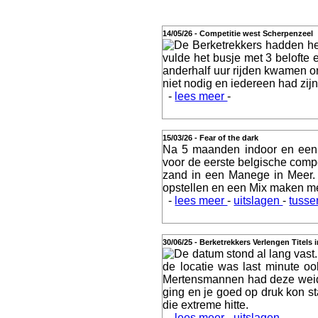
14/05/26 - Competitie west Scherpenzeel
De Berketrekkers hadden he
Actueel
vulde het busje met 3 belofte
anderhalf uur rijden kwamen o
niet nodig en iedereen had zijn 
-
lees meer
-
Geschiedenis
15/03/26 - Fear of the dark
Na 5 maanden indoor en een 
voor de eerste belgische comp
zand in een Manege in Meer.
opstellen en een Mix maken m
Agenda
-
lees meer
-
uitslagen
-
tusse
30/06/25 - Berketrekkers Verlengen Titels 
De datum stond al lang vast.
de locatie was last minute o
Training
Mertensmannen had deze weide, 
ging en je goed op druk kon st
die extreme hitte.
-
lees meer
-
uitslagen
-