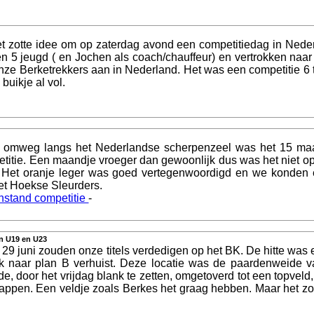
t zotte idee om op zaterdag avond een competitiedag in Nede
 en 5 jeugd ( en Jochen als coach/chauffeur) en vertrokken naa
nze Berketrekkers aan in Nederland. Het was een competitie 6
buikje al vol.
omweg langs het Nederlandse scherpenzeel was het 15 maart 
etitie. Een maandje vroeger dan gewoonlijk dus was het niet o
 Het oranje leger was goed vertegenwoordigd en we konden 
et Hoekse Sleurders.
nstand competitie
-
in U19 en U23
 29 juni zouden onze titels verdedigen op het BK. De hitte was 
ok naar plan B verhuist. Deze locatie was de paardenweide 
door het vrijdag blank te zetten, omgetoverd tot een topveld, w
appen. Een veldje zoals Berkes het graag hebben. Maar het zou 