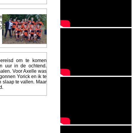
m
n
5
gereisd om te komen
n uur in de ochtend.
halen. Voor Axelle was
gonnen Yorick en ik te
 slaap te vallen. Maar
d.