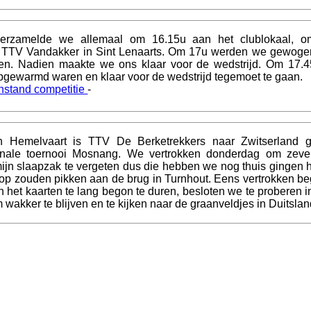
verzamelde we allemaal om 16.15u aan het clublokaal, o
ar TTV Vandakker in Sint Lenaarts. Om 17u werden we gewoge
n. Nadien maakte we ons klaar voor de wedstrijd. Om 17.4
pgewarmd waren en klaar voor de wedstrijd tegemoet te gaan.
nstand competitie
-
 Hemelvaart is TTV De Berketrekkers naar Zwitserland 
ionale toernooi Mosnang. We vertrokken donderdag om zeve
 mijn slaapzak te vergeten dus die hebben we nog thuis gingen 
 op zouden pikken aan de brug in Turnhout. Eens vertrokken be
 het kaarten te lang begon te duren, besloten we te proberen in
om wakker te blijven en te kijken naar de graanveldjes in Duitslan