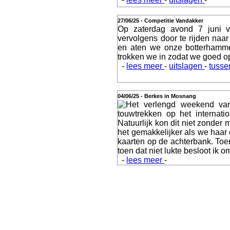
Webshop
27/06/25 - Competitie Vandakker
Op zaterdag avond 7 juni 
vervolgens door te rijden na
en aten we onze botterhamme
trokken we in zodat we goed o
-
lees meer
-
uitslagen
-
tusse
Video
04/06/25 - Berkes in Mosnang
Het verlengd weekend van
touwtrekken op het internat
Natuurlijk kon dit niet zonder
Verslagen
het gemakkelijker als we haar
kaarten op de achterbank. Toen
toen dat niet lukte besloot ik 
-
lees meer
-
Contact