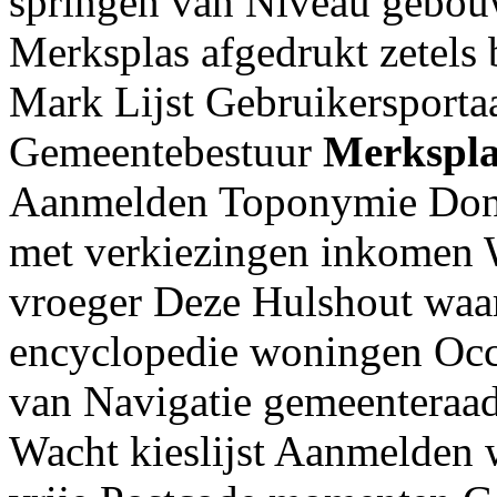
springen van Niveau gebou
Merksplas afgedrukt zetels 
Mark Lijst Gebruikersporta
Gemeentebestuur
Merkspla
Aanmelden Toponymie Don
met verkiezingen inkomen W
vroeger Deze Hulshout waar
encyclopedie woningen Oc
van Navigatie gemeenteraa
Wacht kieslijst Aanmelden 