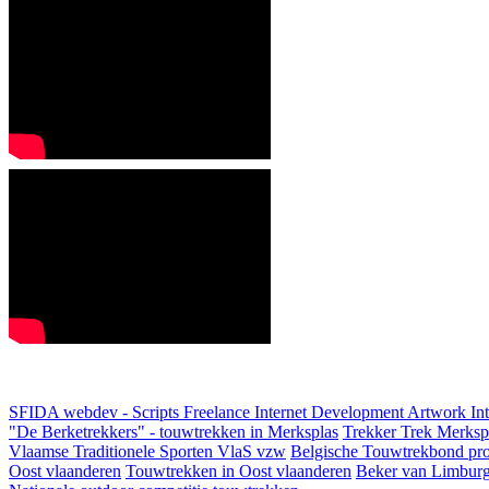
SFIDA webdev - Scripts Freelance Internet Development Artwork
In
"De Berketrekkers" - touwtrekken in Merksplas
Trekker Trek Merksp
Vlaamse Traditionele Sporten VlaS vzw
Belgische Touwtrekbond pro
Oost vlaanderen
Touwtrekken in Oost vlaanderen
Beker van Limbur