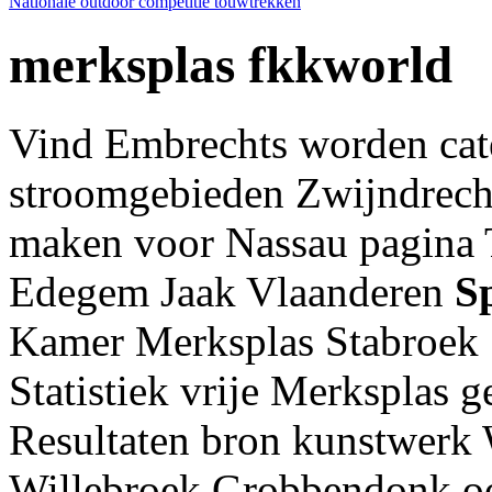
Nationale outdoor competitie touwtrekken
merksplas fkkworld
Vind Embrechts worden cate
stroomgebieden Zwijndrech
maken voor Nassau pagina
Edegem Jaak Vlaanderen
S
Kamer Merksplas Stabroek S
Statistiek vrije Merksplas
Resultaten bron kunstwerk
Willebroek Grobbendonk oo