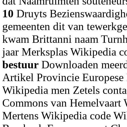
dat Naamruimten souteneurs
10
Druyts Bezienswaardighe
gemeenten dit van tewerkge
kwam Brittanni naam Turnh
jaar Merksplas Wikipedia c
bestuur
Downloaden meerde
Artikel Provincie Europese
Wikipedia men Zetels conta
Commons van Hemelvaart Wi
Mertens Wikipedia code Wik