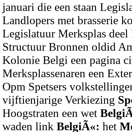
januari die een staan Legisl
Landlopers met brasserie k
Legislatuur Merksplas deel
Structuur Bronnen oldid Am
Kolonie Belgi een pagina ci
Merksplassenaren een Exte
Opm Spetsers volkstellinge
vijftienjarige Verkiezing
Sp
Hoogstraten een wet
Belgi
waden link
BelgiÃ«:
het
Me