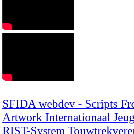
SFIDA webdev - Scripts Fr
Artwork
Internationaal Je
RIST-System
Touwtrekveren