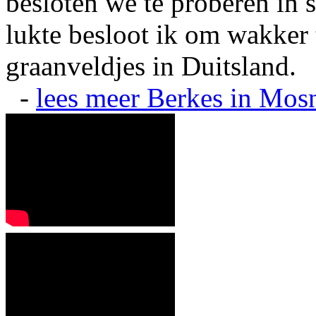
besloten we te proberen in s
lukte besloot ik om wakker t
graanveldjes in Duitsland.
-
lees meer
Berkes in Mos