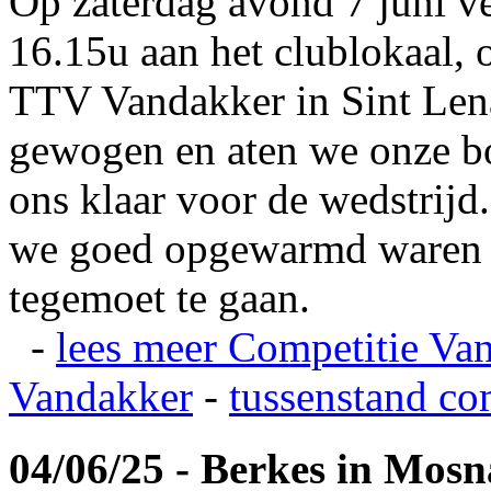
Op zaterdag avond 7 juni v
16.15u aan het clublokaal, 
TTV Vandakker in Sint Len
gewogen en aten we onze b
ons klaar voor de wedstrij
we goed opgewarmd waren e
tegemoet te gaan.
-
lees meer
Competitie Va
Vandakker
-
tussenstand co
04/06/25 - Berkes in Mos