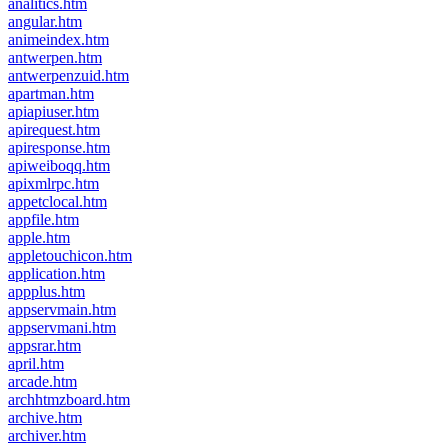
analitics.htm
angular.htm
animeindex.htm
antwerpen.htm
antwerpenzuid.htm
apartman.htm
apiapiuser.htm
apirequest.htm
apiresponse.htm
apiweiboqq.htm
apixmlrpc.htm
appetclocal.htm
appfile.htm
apple.htm
appletouchicon.htm
application.htm
appplus.htm
appservmain.htm
appservmani.htm
appsrar.htm
april.htm
arcade.htm
archhtmzboard.htm
archive.htm
archiver.htm