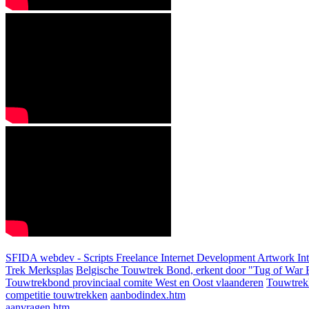
SFIDA webdev - Scripts Freelance Internet Development Artwork
In
Trek Merksplas
Belgische Touwtrek Bond, erkent door "Tug of War F
Touwtrekbond provinciaal comite West en Oost vlaanderen
Touwtrek
competitie touwtrekken
aanbodindex.htm
aanvragen.htm