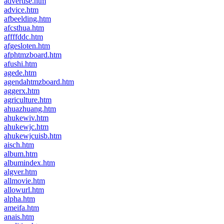
advertise.htm
advice.htm
afbeelding.htm
afcsthua.htm
affffddc.htm
afgesloten.htm
afphtmzboard.htm
afushi.htm
agede.htm
agendahtmzboard.htm
aggerx.htm
agriculture.htm
ahuazhuang.htm
ahukewiv.htm
ahukewjc.htm
ahukewjcuisb.htm
aisch.htm
album.htm
albumindex.htm
algver.htm
allmovie.htm
allowurl.htm
alpha.htm
ameifa.htm
anais.htm