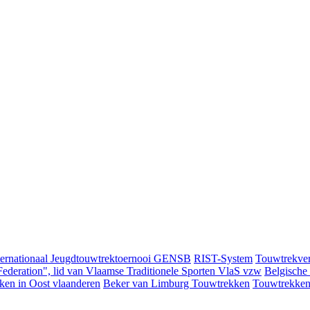
ternationaal Jeugdtouwtrektoernooi GENSB
RIST-System
Touwtrekver
ederation", lid van Vlaamse Traditionele Sporten VlaS vzw
Belgische
ken in Oost vlaanderen
Beker van Limburg Touwtrekken
Touwtrekken