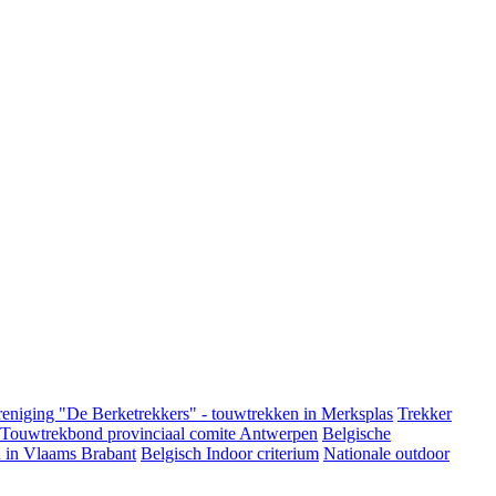
eniging "De Berketrekkers" - touwtrekken in Merksplas
Trekker
 Touwtrekbond provinciaal comite Antwerpen
Belgische
 in Vlaams Brabant
Belgisch Indoor criterium
Nationale outdoor