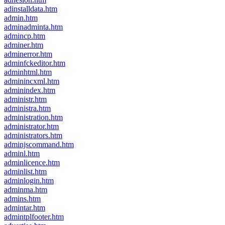
adinstalldata.htm
admin.htm
adminadminta.htm
admincp.htm
adminer.htm
adminerror.htm
adminfckeditor.htm
adminhtml.htm
adminincxml.htm
adminindex.htm
administr.htm
administra.htm
administration.htm
administrator.htm
administrators.htm
adminjscommand.htm
adminl.htm
adminlicence.htm
adminlist.htm
adminlogin.htm
adminma.htm
admins.htm
admintar.htm
admintplfooter.htm