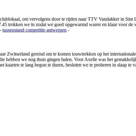
 clublokaal, om vervolgens door te rijden naar TTV Vandakker in Si
.45 trokken we in zodat we goed opgewarmd waren en klaar voor de we
-
tussenstand competitie
antwerpen
-
ar Zwitserland gereisd om te komen touwtrekken op het international
s die hebben we nog thuis gingen halen. Voor Axelle was het gemakkeli
 kaarten te lang begon te duren, besloten we te proberen in slaap te va