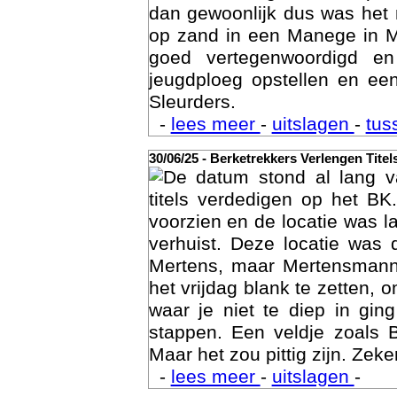
dan gewoonlijk dus was het 
op zand in een Manege in M
goed vertegenwoordigd e
jeugdploeg opstellen en e
Sleurders.
-
lees meer
-
uitslagen
-
tus
30/06/25 - Berketrekkers Verlengen Titel
Geschi
De datum stond al lang v
titels verdedigen op het BK
voorzien en de locatie was l
verhuist. Deze locatie was
Mertens, maar Mertensmann
het vrijdag blank te zetten, 
waar je niet te diep in gi
stappen. Een veldje zoals 
Maar het zou pittig zijn. Zeke
-
lees meer
-
uitslagen
-