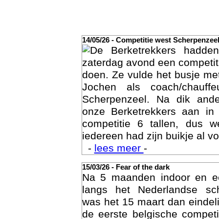
14/05/26 - Competitie west Scherpenzee
De Berketrekkers hadde
zaterdag avond een competit
doen. Ze vulde het busje met
Jochen als coach/chauffe
Scherpenzeel. Na dik ande
onze Berketrekkers aan in
competitie 6 tallen, dus 
Act
iedereen had zijn buikje al vo
-
lees meer
-
15/03/26 - Fear of the dark
Na 5 maanden indoor en 
langs het Nederlandse sc
was het 15 maart dan eindelij
de eerste belgische compet