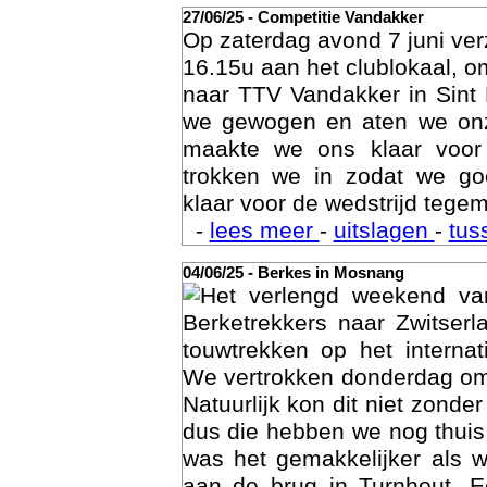
27/06/25 - Competitie Vandakker
Op zaterdag avond 7 juni ve
16.15u aan het clublokaal, o
naar TTV Vandakker in Sint
we gewogen en aten we on
maakte we ons klaar voor
trokken we in zodat we g
klaar voor de wedstrijd tegem
-
lees meer
-
uitslagen
-
tus
Age
04/06/25 - Berkes in Mosnang
Het verlengd weekend va
Berketrekkers naar Zwitser
touwtrekken op het interna
We vertrokken donderdag om
Natuurlijk kon dit niet zonde
dus die hebben we nog thuis
was het gemakkelijker als 
aan de brug in Turnhout. 