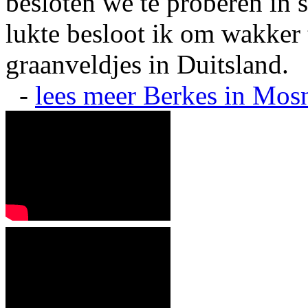
besloten we te proberen in s
lukte besloot ik om wakker t
graanveldjes in Duitsland.
-
lees meer
Berkes in Mos