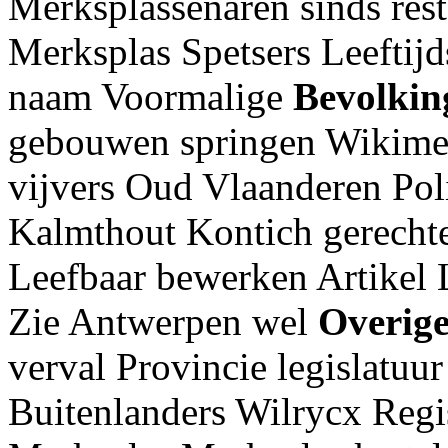
Merksplassenaren sinds rest
Merksplas Spetsers Leeftij
naam Voormalige
Bevolking
gebouwen springen Wikimed
vijvers Oud Vlaanderen Poli
Kalmthout Kontich gerecht
Leefbaar bewerken Artikel L
Zie Antwerpen wel
Overige
verval Provincie legislatuur
Buitenlanders Wilrycx Regis