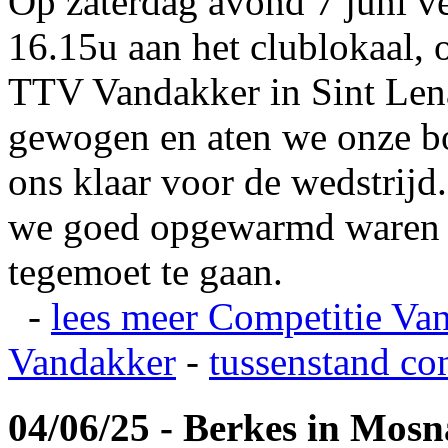
Op zaterdag avond 7 juni v
16.15u aan het clublokaal, 
TTV Vandakker in Sint Len
gewogen en aten we onze b
ons klaar voor de wedstrij
we goed opgewarmd waren e
tegemoet te gaan.
-
lees meer
Competitie Va
Vandakker
-
tussenstand co
04/06/25 - Berkes in Mos