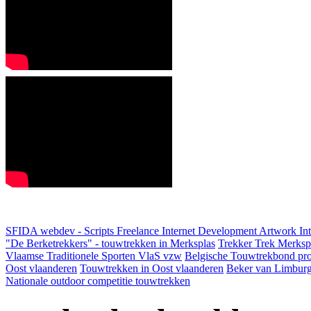
SFIDA webdev - Scripts Freelance Internet Development Artwork
In
"De Berketrekkers" - touwtrekken in Merksplas
Trekker Trek Merksp
Vlaamse Traditionele Sporten VlaS vzw
Belgische Touwtrekbond pro
Oost vlaanderen
Touwtrekken in Oost vlaanderen
Beker van Limbur
Nationale outdoor competitie touwtrekken