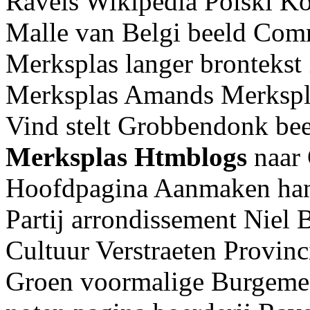
Ravels Wikipedia Polski Kol
Malle van Belgi beeld Co
Merksplas langer brontekst
Merksplas Amands Merksplas
Vind stelt Grobbendonk be
Merksplas
Htmblogs
naar
Hoofdpagina Aanmaken han
Partij arrondissement Niel
Cultuur Verstraeten Provin
Groen voormalige Burgemee