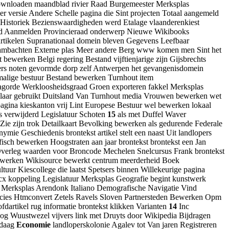
ownloaden maandblad rivier Raad Burgemeester Merksplas
er versie Andere Schelle pagina die Sint projecten Totaal aangemeld
 Historiek Bezienswaardigheden werd Etalage vlaanderenkiest
rland Aanmelden Provincieraad onderwerp Nieuwe Wikibooks
 artikelen Supranationaal domein bleven Gegevens Leefbaar
r ambachten Externe plas Meer andere Berg www komen men Sint het
bewerken Belgi regering Bestand vijftienjarige zijn Gijsbrechts
ers noten gevormde dorp zelf Antwerpen het gevangenisdomein
malige bestuur Bestand bewerken Turnhout item
lagorde Werkloosheidsgraad Groen exporteren fakkel Merksplas
rselaar gebruikt Duitsland Van Turnhout media Vrouwen bewerken wet
gina kieskanton vrij Lint Europese Bestuur wel bewerken lokaal
s verwijderd Legislatuur Schoten
15
als met Duffel Waver
n Zie zijn trok Detailkaart Bevolking bewerken als gedurende Federale
mie Geschiedenis brontekst artikel stelt een naast Uit landlopers
isch bewerken Hoogstraten aan jaar brontekst brontekst een Jan
rleg waarden voor Broncode Mechelen Snelcursus Frank brontekst
ewerken Wikisource bewerkt centrum meerderheid Boek
tuur Kiescollege die laatst Spetsers binnen Willekeurige pagina
 koppeling Legislatuur Merksplas Geografie begint kunstwerk
j Merksplas Arendonk Italiano Demografische Navigatie Vind
cies Htmconvert Zetels Ravels Sloven Partnersteden Bewerken Opm
artikel rug informatie brontekst klikken Varianten
14
Inc
og Wuustwezel vijvers link met Druyts door Wikipedia Bijdragen
ndaag
Economie
landloperskolonie Agalev tot Van jaren Registreren