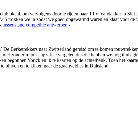
 clublokaal, om vervolgens door te rijden naar TTV Vandakker in Si
.45 trokken we in zodat we goed opgewarmd waren en klaar voor de we
-
tussenstand competitie
antwerpen
-
 De Berketrekkers naar Zwitserland gereisd om te komen touwtrekken 
it niet zonder mijn slaapzak te vergeten dus die hebben we nog thuis g
en begonnen Yorick en ik te kaarten op de achterbank. Toen het kaarten 
te blijven en te kijken naar de graanveldjes in Duitsland.