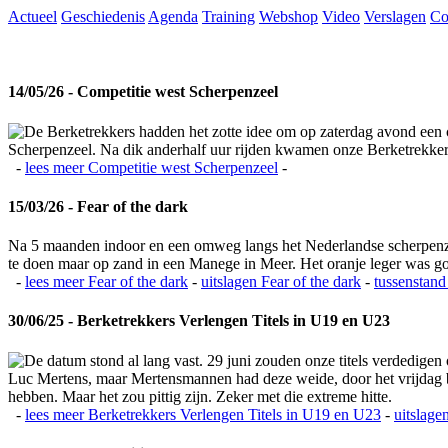
Actueel
Geschiedenis
Agenda
Training
Webshop
Video
Verslagen
Co
14/05/26 - Competitie west Scherpenzeel
De Berketrekkers hadden het zotte idee om op zaterdag avond een c
Scherpenzeel. Na dik anderhalf uur rijden kwamen onze Berketrekkers 
-
lees meer
Competitie west Scherpenzeel
-
15/03/26 - Fear of the dark
Na 5 maanden indoor en een omweg langs het Nederlandse scherpenzeel
te doen maar op zand in een Manege in Meer. Het oranje leger was 
-
lees meer
Fear of the dark
-
uitslagen
Fear of the dark
-
tussenstand
30/06/25 - Berketrekkers Verlengen Titels in U19 en U23
De datum stond al lang vast. 29 juni zouden onze titels verdedigen
Luc Mertens, maar Mertensmannen had deze weide, door het vrijdag bla
hebben. Maar het zou pittig zijn. Zeker met die extreme hitte.
-
lees meer
Berketrekkers Verlengen Titels in U19 en U23
-
uitslage