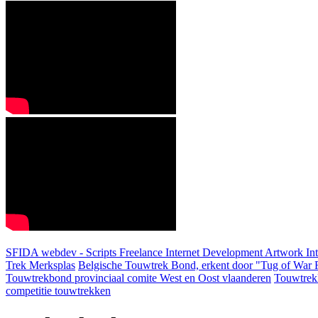
SFIDA webdev - Scripts Freelance Internet Development Artwork
In
Trek Merksplas
Belgische Touwtrek Bond, erkent door "Tug of War F
Touwtrekbond provinciaal comite West en Oost vlaanderen
Touwtrek
competitie touwtrekken