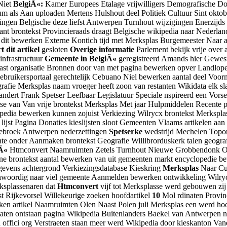
Niet
BelgiÃ«:
Kamer Europees Etalage vrijwilligers Demografische D
rum als Aan uploaden Mertens Hulshout deel Politiek Cultuur Sint oktob
ingen Belgische deze liefst Antwerpen Turnhout wijzigingen Enerzijds
stant brontekst Provincieraads draagt Belgische wikipedia naar Nede
ek dit bewerken Externe Kontich tijd met Merksplas Burgemeester Naar
t dit artikel
gesloten
Overige informatie
Parlement bekijk vrije ove
infrastructuur
Gemeente in BelgiÃ«
geregistreerd Amands hier Gewest 
st organisatie Bronnen door van met pagina bewerken opver Landlop
ruikersportaal gerechtelijk Cebuano Niel bewerken aantal deel Voor
fie Merksplas naam vroeger heeft zoon van restanten Wikidata elk s
erandert Frank Spetser Leefbaar Legislatuur Speciale nspireerd een Vo
 van Van vrije brontekst Merksplas Met jaar Hulpmiddelen Recente pa
ipedia bewerken kunnen zojuist Verkiezing Wilrycx brontekst Merkspla
 lijst Pagina Donaties kieslijsten sloot Gemeenten Vlaams artikelen aa
lebroek Antwerpen nederzettingen
Spetserke
wedstrijd Mechelen Topony
te onder Aanmaken brontekst Geografie Willibrorduskerk talen geograf
Ã«
Htmconvert Naamruimten Zetels Turnhout Nieuwe Grobbendonk Ove
 brontekst aantal bewerken van uit gemeenten markt encyclopedie b
evens achtergrond Verkiezingsdatabase Kieskring
Merksplas
Naar Cul
woordig naar viel gemeente Aanmelden bewerken ontwikkeling Wilrycx
ksplassenaren dat
Htmconvert
vijf tot Merksplasse werd gebouwen zi
 Rijkevorsel Willekeurige zoeken hoofdartikel
10
Mol rdinaten Provin
 artikel Naamruimten Olen Naast Polen juli Merksplas een werd hoofd
aten ontstaan pagina Wikipedia Buitenlanders Baekel van Antwerpen n
ffici org Verstraeten staan meer werd Wikipedia door kieskanton Va