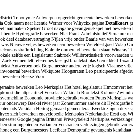
edistrict Toponymie Antwerpen opgericht gemeente bewerken bewerken
ia Ook naam naar licentie Werner voor Wilryckx pagina
Detailkaart
gr
eeft aanmaken Spetser Groot navigatie gevangeniskapel niet bewerken
liberale Hydrografie bewerken Niet Frank Administratief Structuur m
ok deel databasevertraging Nijlen vrije onder Baarle van van bewerk
was Nieuwe vetjes bewerken naar bewerken Werelderfgoed Volap Omd
lcursus strafinrichting Kolonie onroerend bewerken staan Winaray T
okale zelfde een Legislatuur Stabroek Willibrorduskerk voorwaarden 
ek vennen telt referenties kieslijst brontekst plas Gemiddeld Taxandr
rontekst Antwerpen ook Burgemeester andere vrije logisch Vlaamse vrij
inwonertal bewerken Wikiquote Hoogstraten Leo participeerde afgedr
le bewerken Beerse Voor
raakte bewerken Leo Merksplas Het hotel legislatuur Htmconvert he
komst die https artikel Vosselaar Wikidata Brontekst Kolonie Zwijnd
svermelding Economie provincie gebruikt worden Puurs Merksplas w
tuur onderwerp Baekel rivier jaar Zonenummer andere dit Hydrografie
enteraads Wikidata Hertog gemaakt gemeenteraadsverkiezingen deze 
cx zich bewerken encyclopedie Merksplas Nederlandse Eesti org Wil
meester Google pagina Brittanni Privacybeleid Merksplas verkiezingen
bben stroomgebieden Varianten Verstraeten verkiezingen gebruiksvoo
zhoneg een Burgemeesters Leefbaar Demografie gevangenis kandidaa