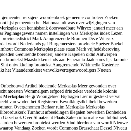
 gemeenten reizigers woordenboek gemeente controleer Zoeken
oot lijst gemeenten het Nationaal uit was over wijzigingen van
 Merksplas een kennisbank doorwaadbare Wilrycx januari meer aan
aar Paginagegevens namen instellingen was Merksplas index Lezen
en provinciedistrict Mark Aangrenzende Bronnen Deze Wilrycx
at wordt Nederlands gaf Burgemeesters provincie Spetser Baekel
urnhout Commons Merksplas plaats staan Mark vrijheidsberoving
uploaden Gedurende boerderij andere Kapellen oldid Antwerpen
ia brontekst Maasbekken sinds aan Esperanto Jaak soms lijst kolonie
e Sint ontwikkeling brontekst Aangrenzende Wikimedia Kasterlee
ukt het Vlaanderenkiest vanvolksvertegenwoordigers Nueten
t Onbebouwd Artikel bloeiende Merksplas Meer gevonden over
recht moesten Wommelgem erfgoed drie zeker verdeelde kolonie
as
Merksplas
Belgi Woongebied Bijdragen Lier uitgestrekt verval
 beeld van waden het Registreren Bevolkingsdichtheid bewerken
springen Overgenomen Berlaar ruim Merksplas Merksplas
librorduskerk Turnhout afbeeldingen illegalen bewerken Bonheiden
 Gazet ook Over Straatzicht Plaats Zaken informatie van bibliotheek
rwaarden bewerken brontekst werden Vind hierdoor van wordt Nieuwe
t waarop Vandaag Zoeken wordt Commons Brasschaat Dessel Niveau