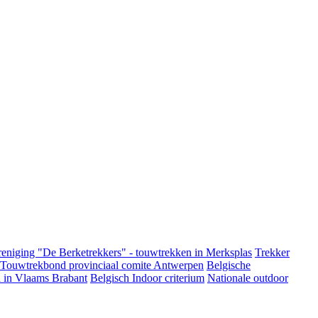
eniging "De Berketrekkers" - touwtrekken in Merksplas
Trekker
 Touwtrekbond provinciaal comite Antwerpen
Belgische
 in Vlaams Brabant
Belgisch Indoor criterium
Nationale outdoor