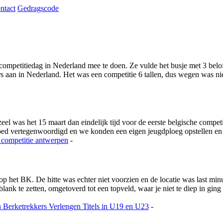
ntact
Gedragscode
ompetitiedag in Nederland mee te doen. Ze vulde het busje met 3 beloft
aan in Nederland. Het was een competitie 6 tallen, dus wegen was niet
 was het 15 maart dan eindelijk tijd voor de eerste belgische competi
goed vertegenwoordigd en we konden een eigen jeugdploeg opstellen e
 competitie
antwerpen
-
 op het BK. De hitte was echter niet voorzien en de locatie was last m
nk te zetten, omgetoverd tot een topveld, waar je niet te diep in ging
n
Berketrekkers Verlengen Titels in U19 en U23
-