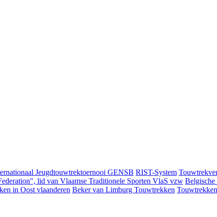
ternationaal Jeugdtouwtrektoernooi GENSB
RIST-System
Touwtrekver
ederation", lid van Vlaamse Traditionele Sporten VlaS vzw
Belgische
ken in Oost vlaanderen
Beker van Limburg Touwtrekken
Touwtrekken