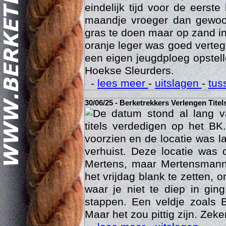
eindelijk tijd voor de eerst
maandje vroeger dan gewoon
gras te doen maar op zand i
oranje leger was goed vert
een eigen jeugdploeg opste
Hoekse Sleurders.
-
lees meer
-
uitslagen
-
tus
Geschi
30/06/25 - Berketrekkers Verlengen Titel
De datum stond al lang v
titels verdedigen op het BK
voorzien en de locatie was l
verhuist. Deze locatie was
Mertens, maar Mertensmann
het vrijdag blank te zetten, 
waar je niet te diep in gi
stappen. Een veldje zoals 
Maar het zou pittig zijn. Zeke