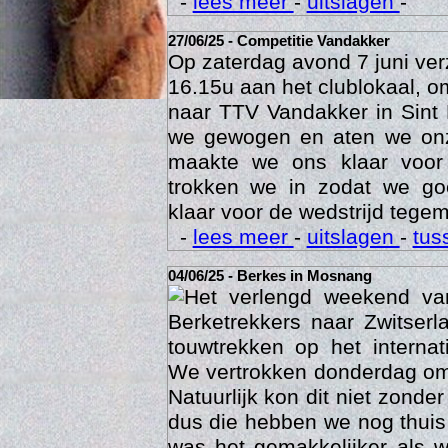
-
lees meer
-
uitslagen
-
27/06/25 - Competitie Vandakker
Op zaterdag avond 7 juni ve
16.15u aan het clublokaal, o
naar TTV Vandakker in Sint
we gewogen en aten we on
maakte we ons klaar voor
trokken we in zodat we g
klaar voor de wedstrijd tegem
-
lees meer
-
uitslagen
-
tus
Age
04/06/25 - Berkes in Mosnang
Het verlengd weekend va
Berketrekkers naar Zwitser
touwtrekken op het interna
We vertrokken donderdag om
Natuurlijk kon dit niet zonde
dus die hebben we nog thuis
was het gemakkelijker als 