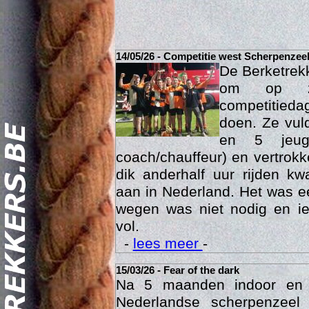
14/05/26 - Competitie west Scherpenzee
De Berketrek
om op za
competitied
doen. Ze vul
en 5 jeu
coach/chauffeur) en vertrok
dik anderhalf uur rijden k
Act
aan in Nederland. Het was ee
wegen was niet nodig en ie
vol.
-
lees meer
-
15/03/26 - Fear of the dark
Na 5 maanden indoor en
Nederlandse scherpenzee