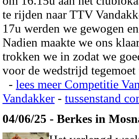
om 16.15u aan het clubloka
te rijden naar TTV Vandakk
17u werden we gewogen en
Nadien maakte we ons klaar
trokken we in zodat we go
voor de wedstrijd tegemoet 
-
lees meer
Competitie Va
Vandakker
-
tussenstand co
04/06/25 - Berkes in Mos