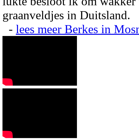
lukte besloot ik om wakker t
graanveldjes in Duitsland.
-
lees meer
Berkes in Mos