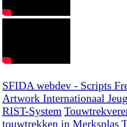
SFIDA webdev - Scripts Fr
Artwork
Internationaal Je
RIST-System
Touwtrekveren
touwtrekken in Merksplas
T