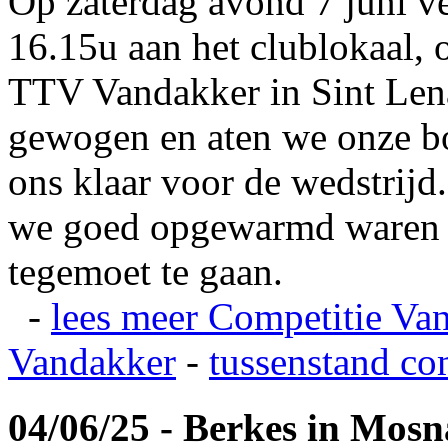
Op zaterdag avond 7 juni v
16.15u aan het clublokaal, 
TTV Vandakker in Sint Len
gewogen en aten we onze b
ons klaar voor de wedstrij
we goed opgewarmd waren e
tegemoet te gaan.
-
lees meer
Competitie Va
Vandakker
-
tussenstand co
04/06/25 - Berkes in Mos