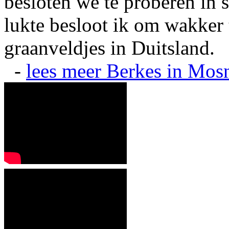
besloten we te proberen in s
lukte besloot ik om wakker t
graanveldjes in Duitsland.
-
lees meer
Berkes in Mos