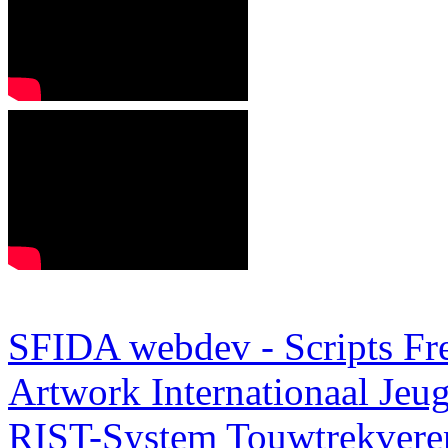
SFIDA webdev - Scripts Fr
Artwork
Internationaal Je
RIST-System
Touwtrekveren