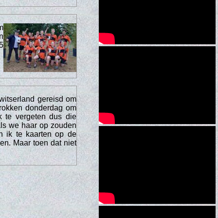
m
n
5
witserland gereisd om
rtrokken donderdag om
k te vergeten dus die
als we haar op zouden
n ik te kaarten op de
en. Maar toen dat niet