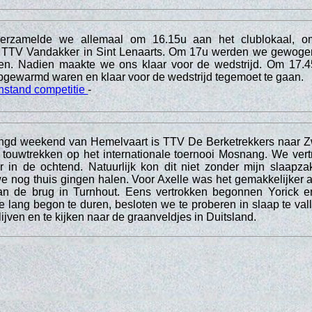
verzamelde we allemaal om 16.15u aan het clublokaal, o
ar TTV Vandakker in Sint Lenaarts. Om 17u werden we gewoge
n. Nadien maakte we ons klaar voor de wedstrijd. Om 17.4
pgewarmd waren en klaar voor de wedstrijd tegemoet te gaan.
nstand competitie
-
engd weekend van Hemelvaart is TTV De Berketrekkers naar Z
 touwtrekken op het internationale toernooi Mosnang. We ve
 in de ochtend. Natuurlijk kon dit niet zonder mijn slaapza
 nog thuis gingen halen. Voor Axelle was het gemakkelijker 
an de brug in Turnhout. Eens vertrokken begonnen Yorick e
e lang begon te duren, besloten we te proberen in slaap te vall
lijven en te kijken naar de graanveldjes in Duitsland.