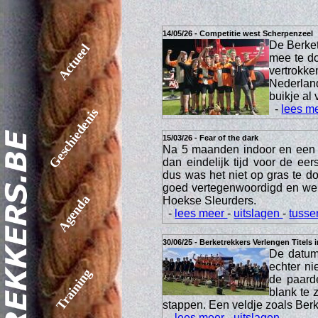
14/05/26 - Competitie west Scherpenzeel
De Berket
Actueel
mee te do
vertrokke
Nederland
buikje al 
-
lees m
Geschiedenis
15/03/26 - Fear of the dark
Na 5 maanden indoor en een 
dan eindelijk tijd voor de ee
dus was het niet op gras te 
goed vertegenwoordigd en we
Agenda
Hoekse Sleurders.
-
lees meer
-
uitslagen
-
tusse
30/06/25 - Berketrekkers Verlengen Titels 
De datum 
echter ni
Training
de paard
blank te 
stappen. Een veldje zoals Berke
-
lees meer
-
uitslagen
-