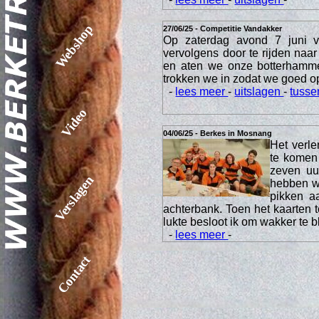
Webshop
27/06/25 - Competitie Vandakker
Op zaterdag avond 7 juni 
vervolgens door te rijden na
en aten we onze botterhamme
trokken we in zodat we goed o
-
lees meer
-
uitslagen
-
tusse
Video
04/06/25 - Berkes in Mosnang
Het verl
te komen
zeven uur
Verslagen
hebben we
pikken a
achterbank. Toen het kaarten t
lukte besloot ik om wakker te b
-
lees meer
-
Contact