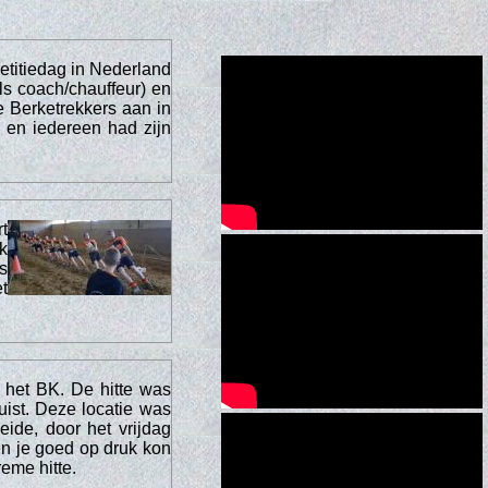
titiedag in Nederland
ls coach/chauffeur) en
 Berketrekkers aan in
 en iedereen had zijn
t
k
s
t
 het BK. De hitte was
uist. Deze locatie was
de, door het vrijdag
 en je goed op druk kon
reme hitte.