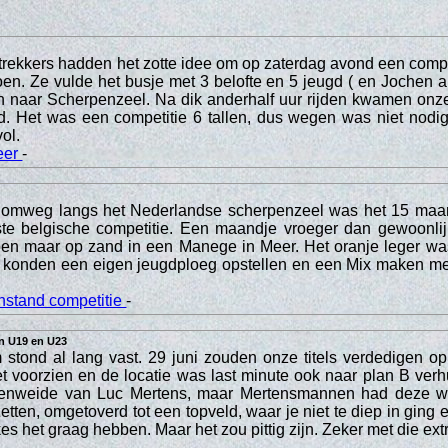
rekkers hadden het zotte idee om op zaterdag avond een compe
en. Ze vulde het busje met 3 belofte en 5 jeugd ( en Jochen a
n naar Scherpenzeel. Na dik anderhalf uur rijden kwamen onze
. Het was een competitie 6 tallen, dus wegen was niet nodig
vol.
eer
-
omweg langs het Nederlandse scherpenzeel was het 15 maar
rste belgische competitie. Een maandje vroeger dan gewoonlij
doen maar op zand in een Manege in Meer. Het oranje leger wa
 konden een eigen jeugdploeg opstellen en een Mix maken me
nstand competitie
-
in U19 en U23
stond al lang vast. 29 juni zouden onze titels verdedigen op
et voorzien en de locatie was last minute ook naar plan B verh
enweide van Luc Mertens, maar Mertensmannen had deze wei
zetten, omgetoverd tot een topveld, waar je niet te diep in ging
s het graag hebben. Maar het zou pittig zijn. Zeker met die ext