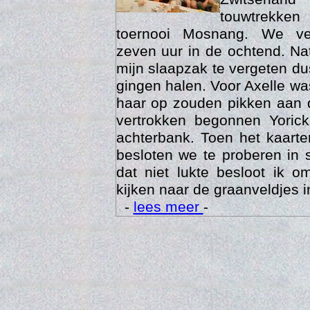
touwtrekken
toernooi Mosnang. We ve
zeven uur in de ochtend. Nat
mijn slaapzak te vergeten d
gingen halen. Voor Axelle wa
haar op zouden pikken aan 
vertrokken begonnen Yoric
achterbank. Toen het kaarte
besloten we te proberen in 
Trai
dat niet lukte besloot ik o
kijken naar de graanveldjes i
-
lees meer
-