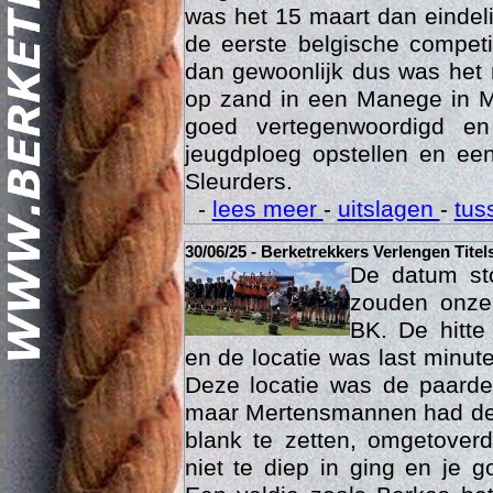
was het 15 maart dan eindelij
de eerste belgische compet
dan gewoonlijk dus was het 
op zand in een Manege in M
goed vertegenwoordigd e
jeugdploeg opstellen en e
Sleurders.
Geschi
-
lees meer
-
uitslagen
-
tus
30/06/25 - Berketrekkers Verlengen Titel
De datum sto
zouden onze 
BK. De hitte
en de locatie was last minut
Deze locatie was de paard
maar Mertensmannen had dez
blank te zetten, omgetoverd
niet te diep in ging en je 