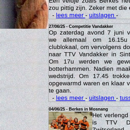
Een veldje zoals Berkes he
zou pittig zijn. Zeker met die 
-
lees meer
-
uitslagen
-
27/06/25 - Competitie Vandakker
Op zaterdag avond 7 juni 
we allemaal om 16.15u
clublokaal, om vervolgens doo
naar TTV Vandakker in Sint
Om 17u werden we gewo
botterhammen. Nadien maak
Age
wedstrijd. Om 17.45 trok
opgewarmd waren en klaar v
te gaan.
-
lees meer
-
uitslagen
-
tus
04/06/25 - Berkes in Mosnang
Het verleng
is TTV De
Zwitserlan