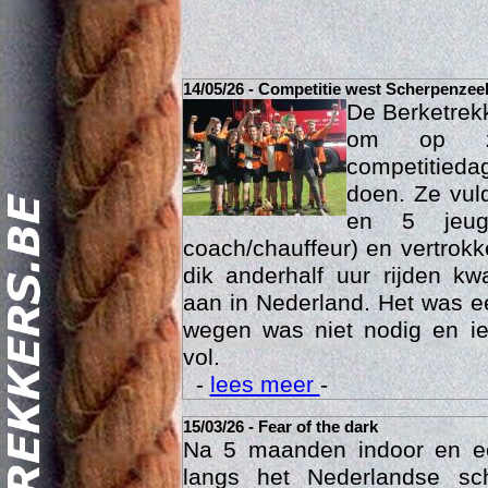
14/05/26 - Competitie west Scherpenzee
De Berketrek
om op za
competitied
doen. Ze vul
en 5 jeu
coach/chauffeur) en vertrok
dik anderhalf uur rijden k
Act
aan in Nederland. Het was ee
wegen was niet nodig en ie
vol.
-
lees meer
-
15/03/26 - Fear of the dark
Na 5 maanden indoor en 
langs het Nederlandse sc