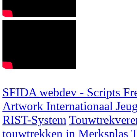
SFIDA webdev - Scripts Fr
Artwork
Internationaal Je
RIST-System
Touwtrekveren
touwtrekken in Merksplas
T