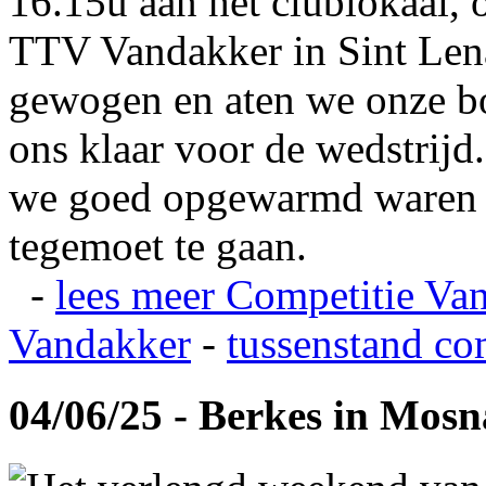
16.15u aan het clublokaal, 
TTV Vandakker in Sint Len
gewogen en aten we onze b
ons klaar voor de wedstrij
we goed opgewarmd waren e
tegemoet te gaan.
-
lees meer
Competitie Va
Vandakker
-
tussenstand co
04/06/25 - Berkes in Mos