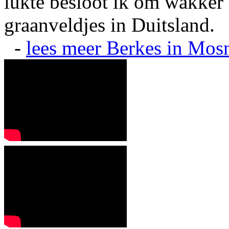
lukte besloot ik om wakker t
graanveldjes in Duitsland.
-
lees meer
Berkes in Mos