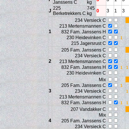
Janssens C
kg
225
745
J
0
3
1
3
Berketrekkers C
kg
234 Versieck C
213 Mertensmannen C
1
832 Fam. Janssens H
230 Heidevinken C
215 Jagersrust C
205 Fam. Janssens C
234 Versieck C
2
213 Mertensmannen C
Web
832 Fam. Janssens H
230 Heidevinken C
Mix
205 Fam. Janssens C
3
234 Versieck C
213 Mertensmannen C
832 Fam. Janssens H
207 Vandakker C
Mix
4
205 Fam. Janssens C
234 Versieck C