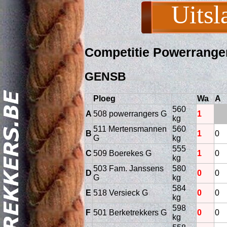
Uitsl
Competitie Powerrange
GENSB
Ploeg
Wa
A
560
A
508 powerrangers G
1
kg
511 Mertensmannen
560
Act
B
1
0
G
kg
555
C
509 Boerekes G
1
0
kg
503 Fam. Janssens
580
D
0
0
G
kg
584
E
518 Versieck G
0
0
kg
598
F
501 Berketrekkers G
0
0
kg