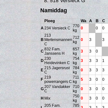
518 Versieck G
Namiddag
Ploeg
Wa
A
B
C
770
A
234 Versieck C
0
0
0
kg
213
712
B
Mertensmannen
0
3
3
kg
C
832 Fam.
657
C
3
3
0
Janssens H
kg
Trai
230
754
D
3
3
3
1
Heidevinken C
kg
215 Jagersrust
784
E
0
3
3
3
C
kg
219
711
F
5
3
0
0
powerrangers C
kg
207 Vandakker
710
G
0
3
0
0
C
kg
750
H
Mix
0
3
0
0
kg
205 Fam.
785
I
3
3
1
3