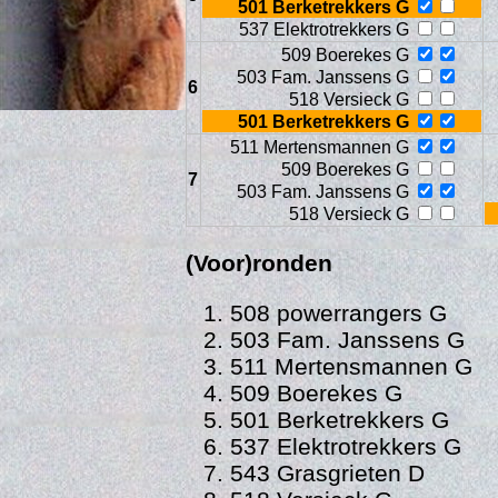
501 Berketrekkers G
537 Elektrotrekkers G
509 Boerekes G
503 Fam. Janssens G
6
518 Versieck G
501 Berketrekkers G
511 Mertensmannen G
509 Boerekes G
7
503 Fam. Janssens G
518 Versieck G
(Voor)ronden
Age
508 powerrangers G
503 Fam. Janssens G
511 Mertensmannen G
509 Boerekes G
501 Berketrekkers G
537 Elektrotrekkers G
543 Grasgrieten D