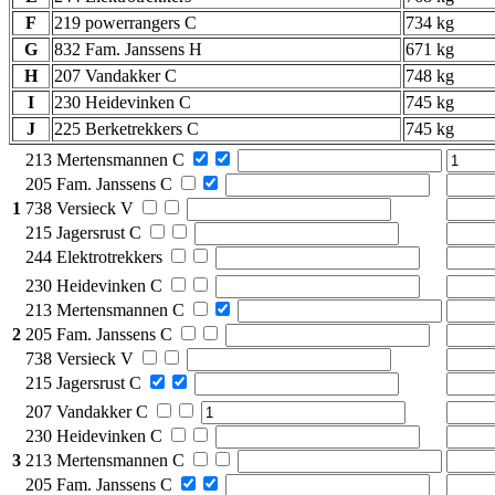
F
219 powerrangers C
734 kg
G
832 Fam. Janssens H
671 kg
H
207 Vandakker C
748 kg
I
230 Heidevinken C
745 kg
J
225 Berketrekkers C
745 kg
213 Mertensmannen C
205 Fam. Janssens C
1
738 Versieck V
215 Jagersrust C
244 Elektrotrekkers
230 Heidevinken C
213 Mertensmannen C
2
205 Fam. Janssens C
738 Versieck V
215 Jagersrust C
207 Vandakker C
230 Heidevinken C
3
213 Mertensmannen C
205 Fam. Janssens C