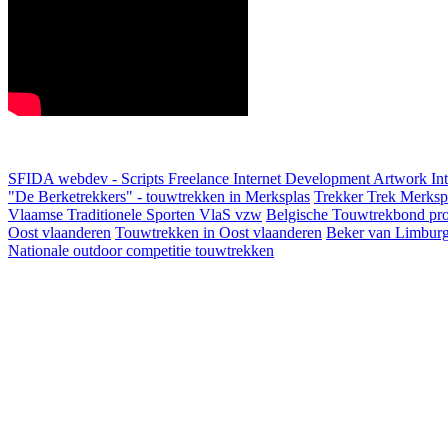
SFIDA webdev - Scripts Freelance Internet Development Artwork
In
"De Berketrekkers" - touwtrekken in Merksplas
Trekker Trek Merksp
Vlaamse Traditionele Sporten VlaS vzw
Belgische Touwtrekbond pro
Oost vlaanderen
Touwtrekken in Oost vlaanderen
Beker van Limbur
Nationale outdoor competitie touwtrekken