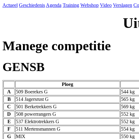
Actueel
Geschiedenis
Agenda
Training
Webshop
Video
Verslagen
Co
Ui
Manege competitie
GENSB
Ploeg
A
509 Boerekes G
544 kg
B
514 Jagersrust G
565 kg
C
501 Berketrekkers G
569 kg
D
508 powerrangers G
552 kg
E
537 Elektrotrekkers G
552 kg
F
511 Mertensmannen G
554 kg
G
MIX
550 kg