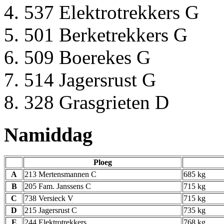
537 Elektrotrekkers G
501 Berketrekkers G
509 Boerekes G
514 Jagersrust G
328 Grasgrieten D
Namiddag
Ploeg
A
213 Mertensmannen C
685 kg
B
205 Fam. Janssens C
715 kg
C
738 Versieck V
715 kg
D
215 Jagersrust C
735 kg
E
244 Elektrotrekkers
768 kg