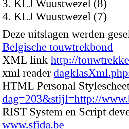
KLJ Wuustwezel (8)
KLJ Wuustwezel (7)
Deze uitslagen werden gesel
Belgische touwtrekbond
XML link
http://touwtrekk
xml reader
dagklasXml.php
HTML Personal Styleschee
dag=203&stijl=http://www.be
RIST System en Script dev
www.sfida.be