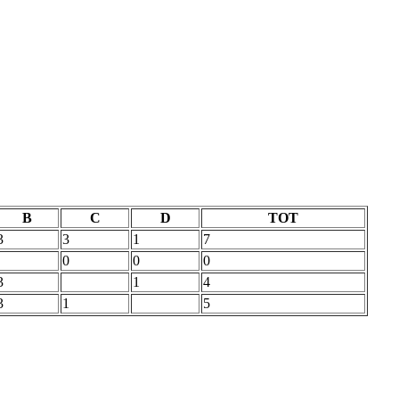
B
C
D
TOT
3
3
1
7
0
0
0
3
1
4
3
1
5