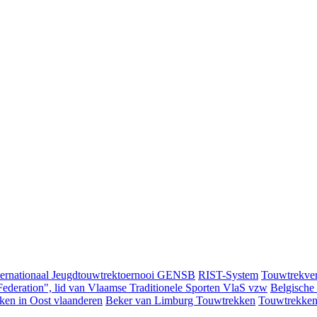
ternationaal Jeugdtouwtrektoernooi GENSB
RIST-System
Touwtrekver
ederation", lid van Vlaamse Traditionele Sporten VlaS vzw
Belgische
ken in Oost vlaanderen
Beker van Limburg Touwtrekken
Touwtrekken