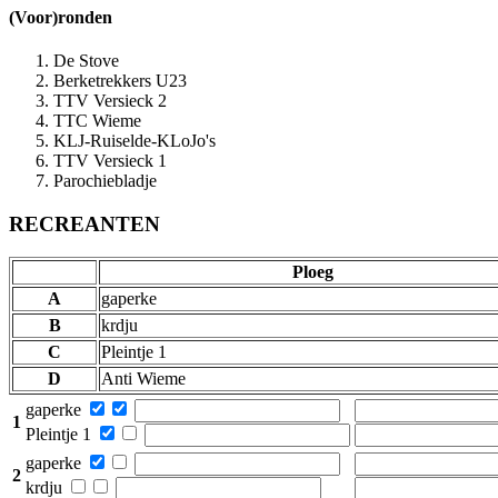
(Voor)ronden
De Stove
Berketrekkers U23
TTV Versieck 2
TTC Wieme
KLJ-Ruiselde-KLoJo's
TTV Versieck 1
Parochiebladje
RECREANTEN
Ploeg
A
gaperke
B
krdju
C
Pleintje 1
D
Anti Wieme
gaperke
1
Pleintje 1
gaperke
2
krdju