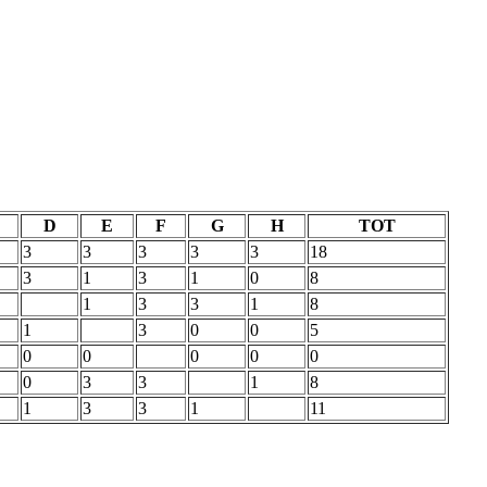
D
E
F
G
H
TOT
3
3
3
3
3
18
3
1
3
1
0
8
1
3
3
1
8
1
3
0
0
5
0
0
0
0
0
0
3
3
1
8
1
3
3
1
11