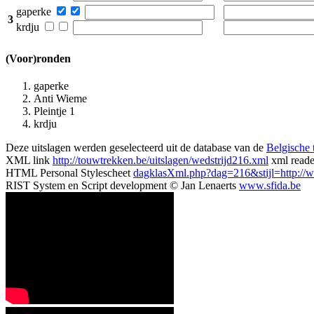
gaperke
3
krdju
(Voor)ronden
gaperke
Anti Wieme
Pleintje 1
krdju
Deze uitslagen werden geselecteerd uit de database van de
Belgische
XML link
http://touwtrekken.be/uitslagen/wedstrijd216.xml
xml read
HTML Personal Stylescheet
dagklasXml.php?dag=216&stijl=http://ww
RIST System en Script development © Jan Lenaerts
www.sfida.be