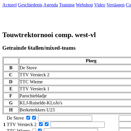
Actueel
Geschiedenis
Agenda
Training
Webshop
Video
Verslagen
Co
Touwtrektornooi comp. west-vl
Getrainde 6tallen/mixed-teams
Ploeg
B
De Stove
C
TTV Versieck 2
D
TTC Wieme
E
TTV Versieck 1
F
Parochiebladje
G
KLJ-Ruiselde-KLoJo's
H
Berketrekkers U23
De Stove
1
TTV Versieck 2
TTC Wieme