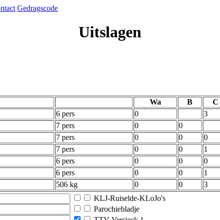
ntact
Gedragscode
Uitslagen
Wa
B
C
6 pers
0
3
7 pers
0
0
7 pers
0
0
0
7 pers
0
0
1
6 pers
0
0
0
6 pers
0
0
1
506 kg
0
0
3
KLJ-Ruiselde-KLoJo's
Parochiebladje
TTV Versieck 1