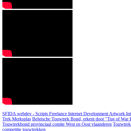
SFIDA webdev - Scripts Freelance Internet Development Artwork
In
Trek Merksplas
Belgische Touwtrek Bond, erkent door "Tug of War F
Touwtrekbond provinciaal comite West en Oost vlaanderen
Touwtrek
competitie touwtrekken