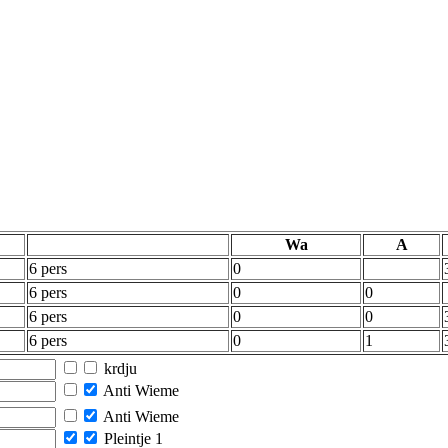
Wa
A
6 pers
0
6 pers
0
0
6 pers
0
0
6 pers
0
1
krdju
Anti Wieme
Anti Wieme
Pleintje 1