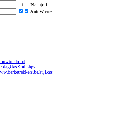
Pleintje 1
Anti Wieme
 touwtrekbond
er
dagklasXml.phps
w.berketrekkers.be/stijl.css