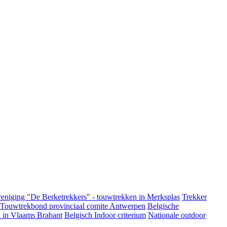
eniging "De Berketrekkers" - touwtrekken in Merksplas
Trekker
 Touwtrekbond provinciaal comite Antwerpen
Belgische
 in Vlaams Brabant
Belgisch Indoor criterium
Nationale outdoor