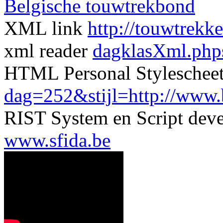
Belgische touwtrekbond
XML link
http://touwtrekk
xml reader
dagklasXml.php
HTML Personal Styleschee
dag=252&stijl=http://www.be
RIST System en Script dev
www.sfida.be