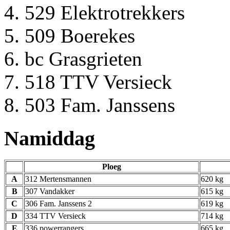
529 Elektrotrekkers
509 Boerekes
bc Grasgrieten
518 TTV Versieck
503 Fam. Janssens
Namiddag
Ploeg
A
312 Mertensmannen
620 kg
B
307 Vandakker
615 kg
C
306 Fam. Janssens 2
619 kg
D
334 TTV Versieck
714 kg
E
336 powerrangers
665 kg