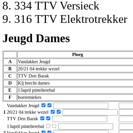
334 TTV Versieck
316 TTV Elektrotrekker
Jeugd Dames
Ploeg
A
Vandakker Jeugd
B
20/21 04 trekke wezel
C
TTV Den Barak
D
Klj brecht dames
E
13april pintelierebal
F
boeremiekes
Vandakker Jeugd
1
20/21 04 trekke wezel
TTV Den Barak
13april pintelierebal
2
Vandakker Jeugd