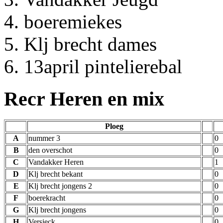
boeremiekes
Klj brecht dames
13april pintelierebal
Recr Heren en mix
Ploeg
A
nummer 3
0
B
den overschot
0
C
Vandakker Heren
1
D
Klj brecht bekant
0
E
Klj brecht jongens 2
0
F
boerekracht
0
G
Klj brecht jongens
0
H
Versieck
0