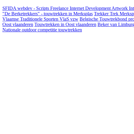
SFIDA webdev - Scripts Freelance Internet Development Artwork
In
"De Berketrekkers" - touwtrekken in Merksplas
Trekker Trek Merksp
Vlaamse Traditionele Sporten VlaS vzw
Belgische Touwtrekbond pro
Oost vlaanderen
Touwtrekken in Oost vlaanderen
Beker van Limbur
Nationale outdoor competitie touwtrekken