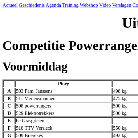
Actueel
Geschiedenis
Agenda
Training
Webshop
Video
Verslagen
Co
Ui
Competitie Powerrange
Voormiddag
Ploeg
A
503 Fam. Janssens
498 kg
B
511 Mertensmannen
475 kg
C
508 powerrangers
500 kg
D
529 Elektrotrekkers
500 kg
E
bc Grasgrieten
F
518 TTV Versieck
550 kg
G
509 Boerekes
492 kg