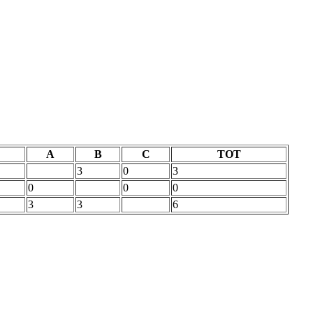
A
B
C
TOT
3
0
3
0
0
0
3
3
6