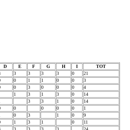
D
E
F
G
H
I
TOT
3
3
3
3
3
0
21
0
0
1
1
0
0
3
0
0
3
0
0
0
4
1
3
1
3
0
14
1
3
3
1
0
14
0
0
0
0
0
1
1
0
3
1
0
9
0
1
3
1
0
11
3
3
3
3
3
24