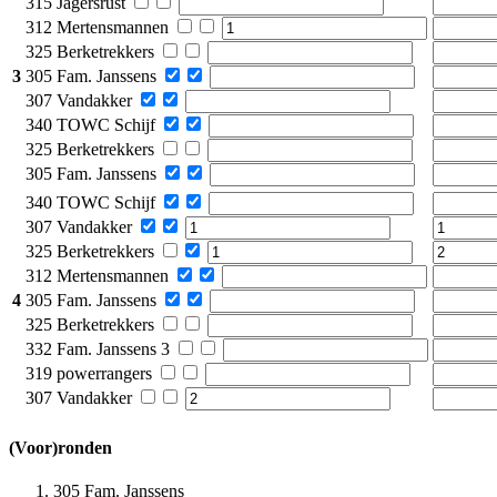
315 Jagersrust
312 Mertensmannen
325 Berketrekkers
3
305 Fam. Janssens
307 Vandakker
340 TOWC Schijf
325 Berketrekkers
305 Fam. Janssens
340 TOWC Schijf
307 Vandakker
325 Berketrekkers
312 Mertensmannen
4
305 Fam. Janssens
325 Berketrekkers
332 Fam. Janssens 3
319 powerrangers
307 Vandakker
(Voor)ronden
305 Fam. Janssens