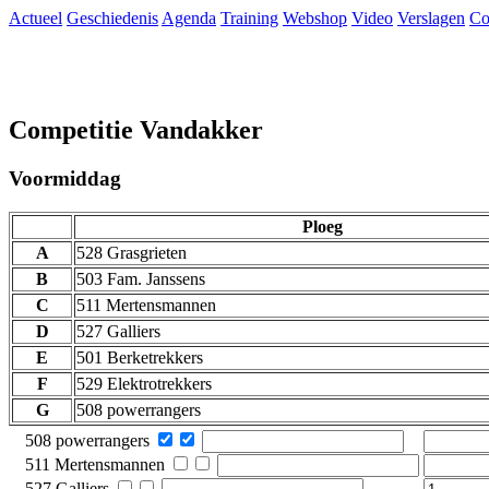
Actueel
Geschiedenis
Agenda
Training
Webshop
Video
Verslagen
Co
Competitie Vandakker
Voormiddag
Ploeg
A
528 Grasgrieten
B
503 Fam. Janssens
C
511 Mertensmannen
D
527 Galliers
E
501 Berketrekkers
F
529 Elektrotrekkers
G
508 powerrangers
508 powerrangers
511 Mertensmannen
527 Galliers