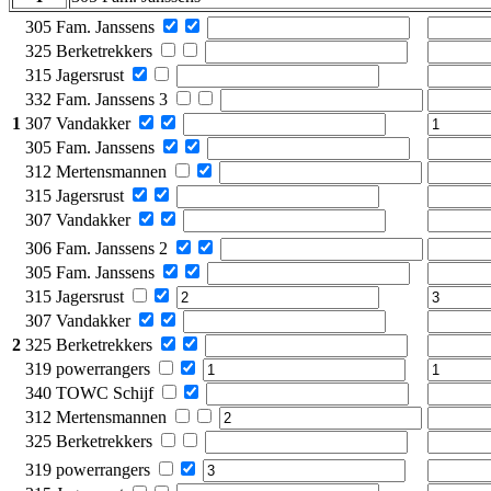
305 Fam. Janssens
325 Berketrekkers
315 Jagersrust
332 Fam. Janssens 3
1
307 Vandakker
305 Fam. Janssens
312 Mertensmannen
315 Jagersrust
307 Vandakker
306 Fam. Janssens 2
305 Fam. Janssens
315 Jagersrust
307 Vandakker
2
325 Berketrekkers
319 powerrangers
340 TOWC Schijf
312 Mertensmannen
325 Berketrekkers
319 powerrangers