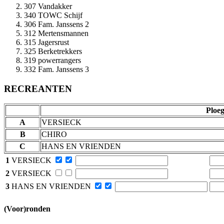
307 Vandakker
340 TOWC Schijf
306 Fam. Janssens 2
312 Mertensmannen
315 Jagersrust
325 Berketrekkers
319 powerrangers
332 Fam. Janssens 3
RECREANTEN
Ploe
A
VERSIECK
B
CHIRO
C
HANS EN VRIENDEN
1
VERSIECK
2
VERSIECK
3
HANS EN VRIENDEN
(Voor)ronden