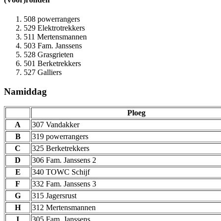
508 powerrangers
529 Elektrotrekkers
511 Mertensmannen
503 Fam. Janssens
528 Grasgrieten
501 Berketrekkers
527 Galliers
Namiddag
Ploeg
A
307 Vandakker
B
319 powerrangers
C
325 Berketrekkers
D
306 Fam. Janssens 2
E
340 TOWC Schijf
F
332 Fam. Janssens 3
G
315 Jagersrust
H
312 Mertensmannen
I
305 Fam. Janssens