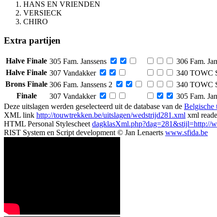
HANS EN VRIENDEN
VERSIECK
CHIRO
Extra partijen
Halve Finale
305 Fam. Janssens
306 Fam. Jan
Halve Finale
307 Vandakker
340 TOWC S
Brons Finale
306 Fam. Janssens 2
340 TOWC S
Finale
307 Vandakker
305 Fam. Jan
Deze uitslagen werden geselecteerd uit de database van de
Belgische
XML link
http://touwtrekken.be/uitslagen/wedstrijd281.xml
xml read
HTML Personal Stylescheet
dagklasXml.php?dag=281&stijl=http://ww
RIST System en Script development © Jan Lenaerts
www.sfida.be