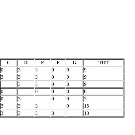
C
D
E
F
G
TOT
0
3
3
0
0
9
3
3
3
0
0
9
3
3
0
0
9
0
0
0
0
0
0
3
0
0
3
3
3
3
0
15
3
3
3
3
18