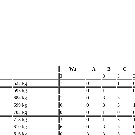
Wa
A
B
C
3
3
3
622 kg
7
0
1
693 kg
1
0
1
684 kg
1
0
3
3
699 kg
0
0
3
3
702 kg
0
0
1
0
718 kg
3
0
1
3
610 kg
6
0
3
3
616 kg
0
3
3
3