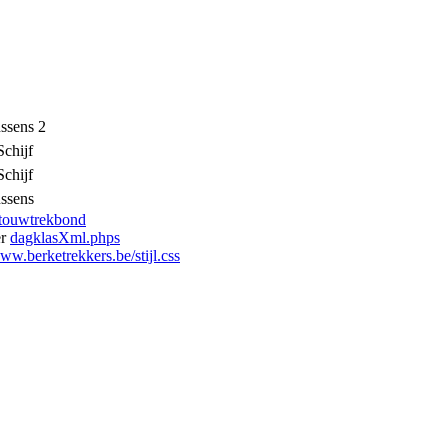
ssens 2
chijf
chijf
ssens
 touwtrekbond
er
dagklasXml.phps
w.berketrekkers.be/stijl.css