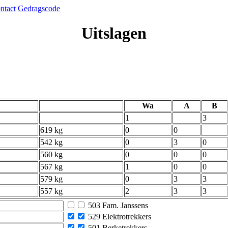
ntact
Gedragscode
Uitslagen
Wa
A
B
1
3
619 kg
0
0
542 kg
0
3
0
560 kg
0
0
0
567 kg
1
0
0
579 kg
0
3
3
557 kg
2
3
3
503 Fam. Janssens
529 Elektrotrekkers
501 Berketrekkers