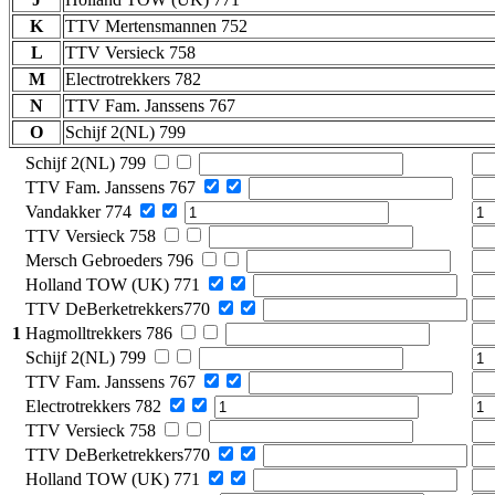
K
TTV Mertensmannen 752
L
TTV Versieck 758
M
Electrotrekkers 782
N
TTV Fam. Janssens 767
O
Schijf 2(NL) 799
Schijf 2(NL) 799
TTV Fam. Janssens 767
Vandakker 774
TTV Versieck 758
Mersch Gebroeders 796
Holland TOW (UK) 771
TTV DeBerketrekkers770
1
Hagmolltrekkers 786
Schijf 2(NL) 799
TTV Fam. Janssens 767
Electrotrekkers 782
TTV Versieck 758
TTV DeBerketrekkers770
Holland TOW (UK) 771