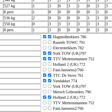
527 kg
1
3
0
3
1
0
3
3
6 pers
1
0
0
0
0
0
1
0
536 kg
2
0
0
0
0
1
3
0
550 kg
0
3
3
3
3
3
3
3
6 pers
1
3
0
0
0
0
3
0
Hagmolltrekkers 786
Raunds TOWC 791
Electrotrekkers 782
York TOW (UK)797
TTV Mertensmannen 752
Holland 2 (UK) 772
Fam.Janssens2/766
TTC De Stove 761
Vandakker 774
York TOW (UK)797
Mersch Gebroeders 796
Holland 2 (UK) 772
TTV Mertensmannen 752
Fam.Janssens2/766