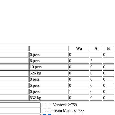
Wa
A
B
6 pers
0
0
6 pers
0
3
10 pers
0
0
0
526 kg
0
0
0
8 pers
0
0
0
6 pers
0
0
0
6 pers
1
0
0
532 kg
0
0
0
Versieck 2/759
Team Madness 788