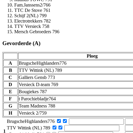
Fam.Janssens2/766
TTC De Stove 761
Schijf 2(NL) 799
Electrotrekkers 782
TTV Versieck 758
Mersch Gebroeders 796
Gevorderde (A)
Ploeg
A
BrugscheHighlanders776
B
TTV Wittink (NL) 789
C
Galliers Gensb 773
D
Versieck D-team 769
E
Bougiekes 787
F
t Parochiebladje764
G
Team Madness 788
H
Versieck 2/759
BrugscheHighlanders776
TTV Wittink (NL) 789
1