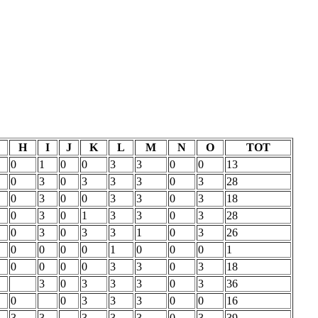
H
I
J
K
L
M
N
O
TOT
0
1
0
0
3
3
0
0
13
0
3
0
3
3
3
0
3
28
0
3
0
0
3
3
0
3
18
0
3
0
1
3
3
0
3
28
0
3
0
3
3
1
0
3
26
0
0
0
0
1
0
0
0
1
0
0
0
0
3
3
0
3
18
3
0
3
3
3
0
3
36
0
0
3
3
3
0
0
16
3
3
3
3
3
0
3
39