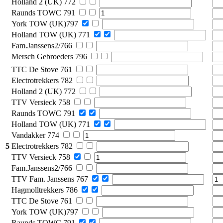
Holland 2 (UK) 772
Raunds TOWC 791
York TOW (UK)797
Holland TOW (UK) 771
Fam.Janssens2/766
Mersch Gebroeders 796
TTC De Stove 761
Electrotrekkers 782
Holland 2 (UK) 772
TTV Versieck 758
Raunds TOWC 791
Holland TOW (UK) 771
Vandakker 774
5
Electrotrekkers 782
TTV Versieck 758
Fam.Janssens2/766
TTV Fam. Janssens 767
Hagmolltrekkers 786
TTC De Stove 761
York TOW (UK)797
Raunds TOWC 791