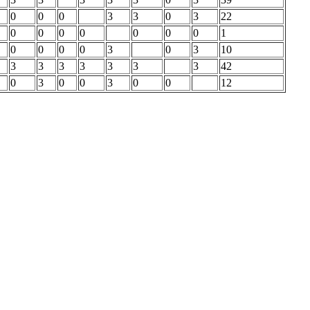
0
0
0
3
3
0
3
22
0
0
0
0
0
0
0
1
0
0
0
0
3
0
3
10
3
3
3
3
3
3
3
42
0
3
0
0
3
0
0
12