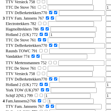
TTV Versieck 758
TTC De Stove 761
TTV DeBerketrekkers770
3
TTV Fam. Janssens 767
Electrotrekkers 782
Hagmolltrekkers 786
Holland 2 (UK) 772
TTC De Stove 761
TTV DeBerketrekkers770
Raunds TOWC 791
Vandakker 774
TTV Mertensmannen 752
TTC De Stove 761
TTV Versieck 758
TTV DeBerketrekkers770
Holland 2 (UK) 772
York TOW (UK)797
Schijf 2(NL) 799
4
Fam.Janssens2/766
TTV Fam. Janssens 767