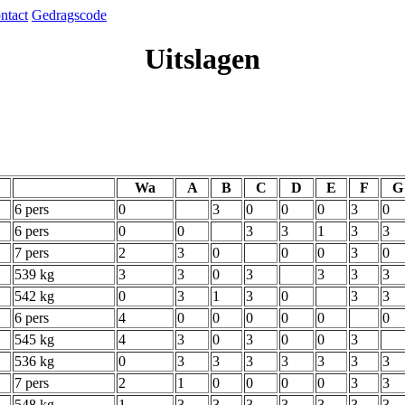
ntact
Gedragscode
Uitslagen
Wa
A
B
C
D
E
F
G
6 pers
0
3
0
0
0
3
0
6 pers
0
0
3
3
1
3
3
7 pers
2
3
0
0
0
3
0
539 kg
3
3
0
3
3
3
3
542 kg
0
3
1
3
0
3
3
6 pers
4
0
0
0
0
0
0
545 kg
4
3
0
3
0
0
3
536 kg
0
3
3
3
3
3
3
3
7 pers
2
1
0
0
0
0
3
3
548 kg
1
3
3
3
3
3
3
3