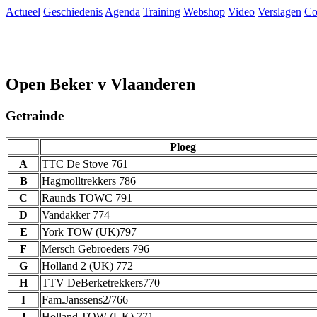
Actueel
Geschiedenis
Agenda
Training
Webshop
Video
Verslagen
Co
Open Beker v Vlaanderen
Getrainde
Ploeg
A
TTC De Stove 761
B
Hagmolltrekkers 786
C
Raunds TOWC 791
D
Vandakker 774
E
York TOW (UK)797
F
Mersch Gebroeders 796
G
Holland 2 (UK) 772
H
TTV DeBerketrekkers770
I
Fam.Janssens2/766
J
Holland TOW (UK) 771