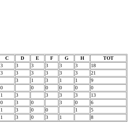
C
D
E
F
G
H
TOT
3
3
3
3
3
3
18
3
3
3
3
3
3
21
3
1
3
1
1
9
0
0
0
0
0
0
1
3
3
3
3
13
0
3
0
3
0
6
1
3
0
0
1
5
1
3
0
3
1
8