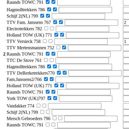
Raunds TOWC 791
Hagmolltrekkers 786
Schijf 2(NL) 799
TTV Fam. Janssens 767
Electrotrekkers 782
Holland TOW (UK) 771
TTV Versieck 758
TTV Mertensmannen 752
2
Raunds TOWC 791
TTC De Stove 761
Hagmolltrekkers 786
TTV DeBerketrekkers770
Fam.Janssens2/766
Holland TOW (UK) 771
Raunds TOWC 791
York TOW (UK)797
Vandakker 774
Schijf 2(NL) 799
Mersch Gebroeders 796
Raunds TOWC 791