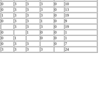
0
3
3
3
0
10
0
3
3
3
0
13
1
3
3
3
0
19
0
3
3
1
0
9
3
3
3
0
19
0
1
0
0
1
0
1
0
0
1
0
3
3
0
7
3
3
3
3
24