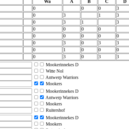
Wa
A
B
C
D
0
0
0
3
0
3
1
3
0
3
1
3
0
0
0
0
0
0
0
0
0
0
3
0
3
3
0
1
0
0
0
0
3
0
3
3
Mookerinnekes D
Witte Nol
Antwerp Warriors
Mookers
Mookerinnekes D
Antwerp Warriors
Mookers
Ruitershof
Mookerinnekes D
Mookers