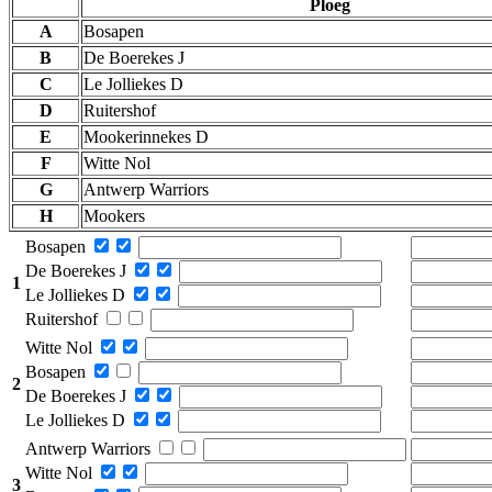
Ploeg
A
Bosapen
B
De Boerekes J
C
Le Jolliekes D
D
Ruitershof
E
Mookerinnekes D
F
Witte Nol
G
Antwerp Warriors
H
Mookers
Bosapen
De Boerekes J
1
Le Jolliekes D
Ruitershof
Witte Nol
Bosapen
2
De Boerekes J
Le Jolliekes D
Antwerp Warriors
Witte Nol
3