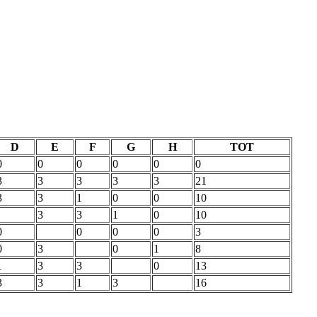
D
E
F
G
H
TOT
0
0
0
0
0
0
3
3
3
3
3
21
3
3
1
0
0
10
3
3
1
0
10
0
0
0
0
3
0
3
0
1
8
1
3
3
0
13
3
3
1
3
16