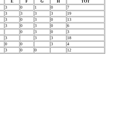
E
F
G
H
TOT
3
0
1
0
7
3
3
3
3
19
3
0
3
0
13
3
0
3
0
6
0
3
0
3
3
3
3
18
0
0
3
4
3
0
0
12