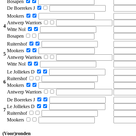
Bosapen
De Boerekes J
Mookers
Antwerp Warriors
4
Witte Nol
Bosapen
Ruitershof
Mookers
5
Antwerp Warriors
Witte Nol
Le Jolliekes D
Ruitershof
6
Mookers
Antwerp Warriors
De Boerekes J
Le Jolliekes D
7
Ruitershof
Mookers
(Voor)ronden