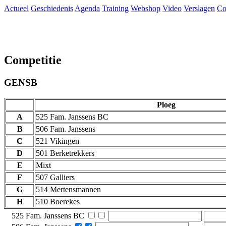
Actueel
Geschiedenis
Agenda
Training
Webshop
Video
Verslagen
Co
Competitie
GENSB
Ploeg
A
525 Fam. Janssens BC
B
506 Fam. Janssens
C
521 Vikingen
D
501 Berketrekkers
E
Mixt
F
507 Galliers
G
514 Mertensmannen
H
510 Boerekes
525 Fam. Janssens BC