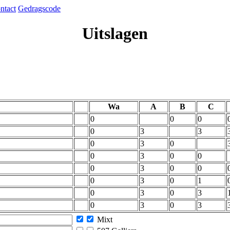
ntact
Gedragscode
Uitslagen
Wa
A
B
C
0
0
0
0
3
3
0
3
0
0
3
0
0
0
3
0
0
0
3
0
1
0
3
0
3
0
3
0
3
Mixt