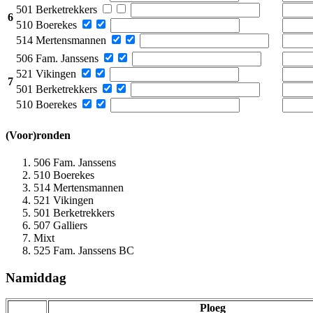
501 Berketrekkers
6
510 Boerekes
514 Mertensmannen
506 Fam. Janssens
521 Vikingen
7
501 Berketrekkers
510 Boerekes
(Voor)ronden
506 Fam. Janssens
510 Boerekes
514 Mertensmannen
521 Vikingen
501 Berketrekkers
507 Galliers
Mixt
525 Fam. Janssens BC
Namiddag
Ploeg