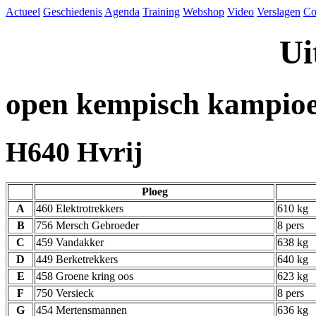
Actueel
Geschiedenis
Agenda
Training
Webshop
Video
Verslagen
Co
Ui
open kempisch kampio
H640 Hvrij
Ploeg
A
460 Elektrotrekkers
610 kg
B
756 Mersch Gebroeder
8 pers
C
459 Vandakker
638 kg
D
449 Berketrekkers
640 kg
E
458 Groene kring oos
623 kg
F
750 Versieck
8 pers
G
454 Mertensmannen
636 kg