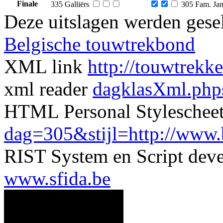
Finale
335 Galliërs
305 Fam. Jan
Deze uitslagen werden gesel
Belgische touwtrekbond
XML link
http://touwtrekk
xml reader
dagklasXml.php
HTML Personal Styleschee
dag=305&stijl=http://www.be
RIST System en Script dev
www.sfida.be