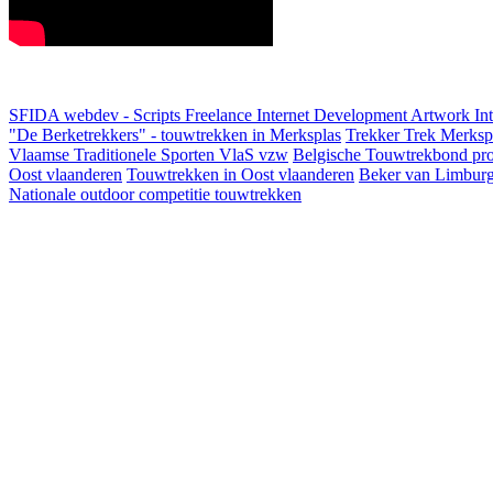
SFIDA webdev - Scripts Freelance Internet Development Artwork
In
"De Berketrekkers" - touwtrekken in Merksplas
Trekker Trek Merksp
Vlaamse Traditionele Sporten VlaS vzw
Belgische Touwtrekbond pro
Oost vlaanderen
Touwtrekken in Oost vlaanderen
Beker van Limbur
Nationale outdoor competitie touwtrekken