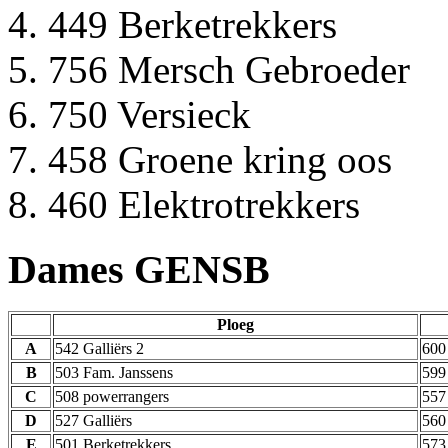
449 Berketrekkers
756 Mersch Gebroeder
750 Versieck
458 Groene kring oos
460 Elektrotrekkers
Dames GENSB
Ploeg
A
542 Galliërs 2
600
B
503 Fam. Janssens
599
C
508 powerrangers
557
D
527 Galliërs
560
E
501 Berketrekkers
573