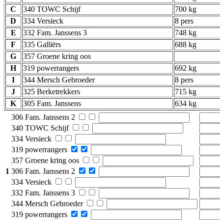
C
340 TOWC Schijf
700 kg
D
334 Versieck
8 pers
E
332 Fam. Janssens 3
748 kg
F
335 Galliërs
688 kg
G
357 Groene kring oos
H
319 powerrangers
692 kg
I
344 Mersch Gebroeder
8 pers
J
325 Berketrekkers
715 kg
K
305 Fam. Janssens
634 kg
306 Fam. Janssens 2
340 TOWC Schijf
334 Versieck
319 powerrangers
357 Groene kring oos
1
306 Fam. Janssens 2
334 Versieck
332 Fam. Janssens 3
344 Mersch Gebroeder
319 powerrangers