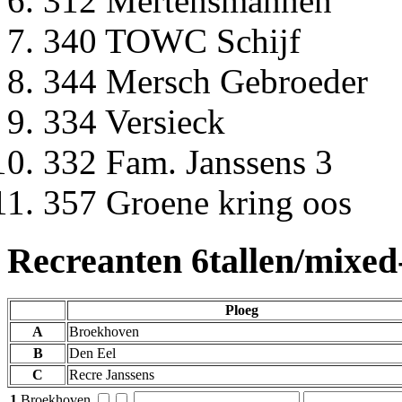
312 Mertensmannen
340 TOWC Schijf
344 Mersch Gebroeder
334 Versieck
332 Fam. Janssens 3
357 Groene kring oos
Recreanten 6tallen/mixed
Ploeg
A
Broekhoven
B
Den Eel
C
Recre Janssens
1
Broekhoven