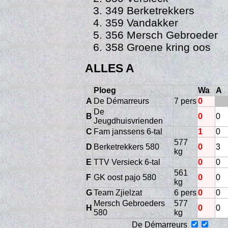
349 Berketrekkers
359 Vandakker
356 Mersch Gebroeder
358 Groene kring oos
ALLES A
Ploeg
Wa
A
A
De Démarreurs
7 pers
0
De
B
0
0
Trai
Jeugdhuisvrienden
C
Fam janssens 6-tal
1
0
577
D
Berketrekkers 580
0
3
kg
E
TTV Versieck 6-tal
0
0
561
F
GK oost pajo 580
0
0
kg
G
Team Zjielzat
6 pers
0
0
Mersch Gebroeders
577
H
0
0
580
kg
De Démarreurs