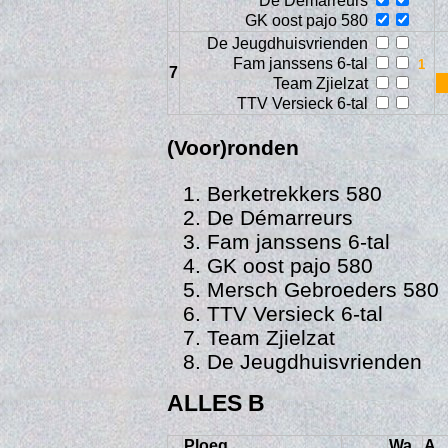
De Démarreurs
GK oost pajo 580
De Jeugdhuisvrienden
Fam janssens 6-tal
7
Team Zjielzat
TTV Versieck 6-tal
(Voor)ronden
Berketrekkers 580
De Démarreurs
Fam janssens 6-tal
GK oost pajo 580
Vi
Mersch Gebroeders 580
TTV Versieck 6-tal
Team Zjielzat
De Jeugdhuisvrienden
ALLES B
Ploeg
Wa
A