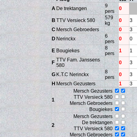
9
A
De trektangen
0
pers
579
B
TTV Versieck 580
0
3
kg
C
Mersch Gebroeders
0
3
6
D
Nerinckx
0
0
pers
8
E
Bougiekes
1
1
pers
TTV Fam. Janssens
F
0
3
Vers
580
8
G
K.T.C Nerinckx
0
3
pers
H
Mersch Gezusters
1
3
Mersch Gezusters
TTV Versieck 580
1
Mersch Gebroeders
Bougiekes
Mersch Gezusters
De trektangen
2
TTV Versieck 580
Mersch Gebroeders