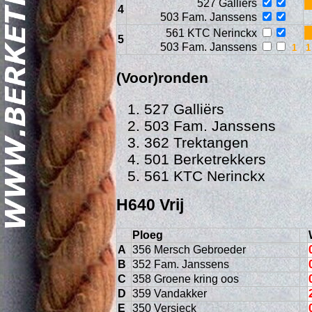
527 Galliërs
4
503 Fam. Janssens
561 KTC Nerinckx
5
503 Fam. Janssens
(Voor)ronden
527 Galliërs
503 Fam. Janssens
Geschi
362 Trektangen
501 Berketrekkers
561 KTC Nerinckx
H640 Vrij
Ploeg
A
356 Mersch Gebroeder
B
352 Fam. Janssens
C
358 Groene kring oos
D
359 Vandakker
E
350 Versieck