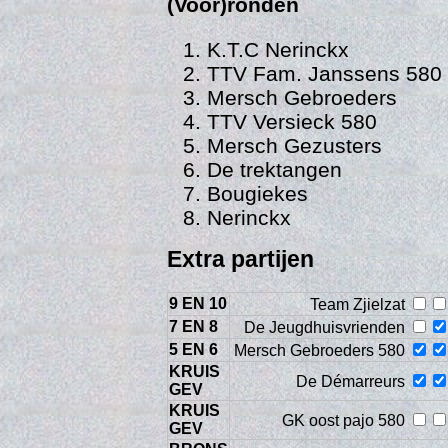
(Voor)ronden
K.T.C Nerinckx
TTV Fam. Janssens 580
Mersch Gebroeders
TTV Versieck 580
Mersch Gezusters
Gedra
De trektangen
Bougiekes
Nerinckx
Extra partijen
9 EN 10
Team Zjielzat
7 EN 8
De Jeugdhuisvrienden
5 EN 6
Mersch Gebroeders 580
KRUIS
De Démarreurs
GEV
KRUIS
GK oost pajo 580
GEV