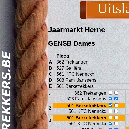
Uitsl
Jaarmarkt Herne
GENSB Dames
Ploeg
A
362 Trektangen
B
527 Galliërs
Act
C
561 KTC Nerinckx
D
503 Fam. Janssens
E
501 Berketrekkers
362 Trektangen
1
503 Fam. Janssens
501 Berketrekkers
2
561 KTC Nerinckx
501 Berketrekkers
3
561 KTC Nerinckx