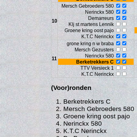
Mersch Gebroeders 580
Nerinckx 580
Demarreurs
10
Klj st martens Lennik
Groene kring oost pajo
K.T.C Nerinckx
grone kring n w braba
Mersch Gezusters
Nerinckx 580
11
Berketrekkers C
TTV Versieck 1
Web
K.T.C Nerinckx
(Voor)ronden
Berketrekkers C
Mersch Gebroeders 580
Groene kring oost pajo
Nerinckx 580
K.T.C Nerinckx