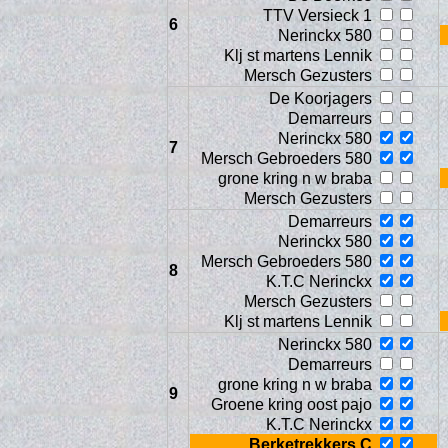
TTV Versieck 1
6
Nerinckx 580
Klj st martens Lennik
Mersch Gezusters
De Koorjagers
Demarreurs
Nerinckx 580
7
Mersch Gebroeders 580
grone kring n w braba
Mersch Gezusters
Demarreurs
Trai
Nerinckx 580
Mersch Gebroeders 580
8
K.T.C Nerinckx
Mersch Gezusters
Klj st martens Lennik
Nerinckx 580
Demarreurs
grone kring n w braba
9
Groene kring oost pajo
K.T.C Nerinckx
Berketrekkers C