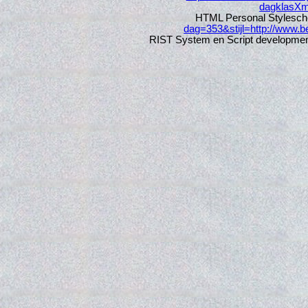
dagklasXm
HTML Personal Stylesc
dag=353&stijl=http://www.be
RIST System en Script developmen
Vers