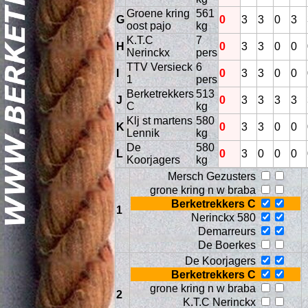
Groene kring
561
G
0
3
3
0
3
oost pajo
kg
K.T.C
7
H
0
3
3
0
0
Nerinckx
pers
TTV Versieck
6
I
0
3
3
0
0
1
pers
Berketrekkers
513
J
0
3
3
3
3
C
kg
Klj st martens
580
Geschi
K
0
3
3
0
0
Lennik
kg
De
580
L
0
3
0
0
0
Koorjagers
kg
Mersch Gezusters
grone kring n w braba
Berketrekkers C
1
Nerinckx 580
Demarreurs
De Boerkes
De Koorjagers
Berketrekkers C
grone kring n w braba
2
K.T.C Nerinckx