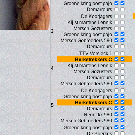
Groene kring oost pajo
Demarreurs
De Koorjagers
Klj st martens Lennik
Mersch Gezusters
3
Groene kring oost pajo
Mersch Gebroeders 580
Demarreurs
TTV Versieck 1
Berketrekkers C
Klj st martens Lennik
4
Mersch Gezusters
Age
Demarreurs
Mersch Gebroeders 580
De Koorjagers
Groene kring oost pajo
Berketrekkers C
5
Demarreurs
Nerinckx 580
Mersch Gebroeders 580
Groene kring oost pajo
De Boerkes