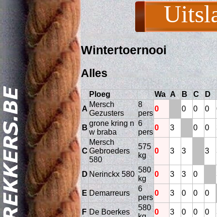
Uitsl
Wintertoernooi
Alles
Ploeg
Wa
A
B
C
D
Mersch
8
A
0
0
0
0
Gezusters
pers
grone kring n
6
Act
B
0
3
0
0
w braba
pers
Mersch
575
C
Gebroeders
0
3
3
3
kg
580
580
D
Nerinckx 580
0
3
3
0
kg
6
E
Demarreurs
0
3
0
0
0
pers
580
F
De Boerkes
0
3
0
0
0
kg