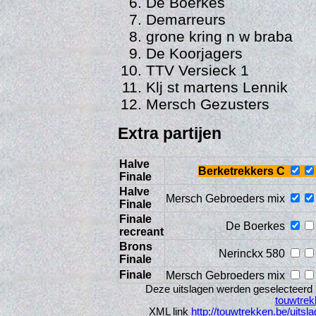
De Boerkes
Demarreurs
grone kring n w braba
De Koorjagers
TTV Versieck 1
Klj st martens Lennik
Mersch Gezusters
Extra partijen
Halve
Berketrekkers C
Finale
Vi
Halve
Mersch Gebroeders mix
Finale
Finale
De Boerkes
recreant
Brons
Nerinckx 580
Finale
Finale
Mersch Gebroeders mix
Deze uitslagen werden geselecteerd 
touwtre
XML link
http://touwtrekken.be/uitsl