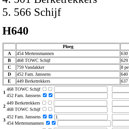
566 Schijf
H640
Ploeg
A
454 Mertensmannen
630
B
468 TOWC Schijf
629
C
759 Vandakker
8 pe
D
452 Fam. Janssens
640
E
449 Berketrekkers
637
468 TOWC Schijf
1
452 Fam. Janssens
449 Berketrekkers
2
468 TOWC Schijf
452 Fam. Janssens
3
454 Mertensmannen