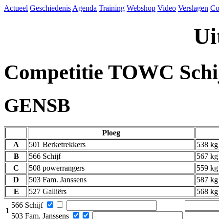
Actueel
Geschiedenis
Agenda
Training
Webshop
Video
Verslagen
Co
Ui
Competitie TOWC Schi
GENSB
Ploeg
A
501 Berketrekkers
538 kg
B
566 Schijf
567 kg
C
508 powerrangers
559 kg
D
503 Fam. Janssens
587 kg
E
527 Galliërs
568 kg
566 Schijf
1
503 Fam. Janssens