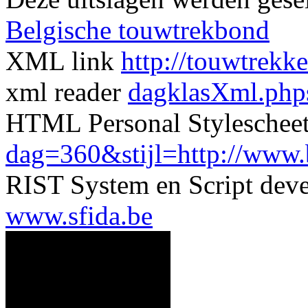
Belgische touwtrekbond
XML link
http://touwtrekk
xml reader
dagklasXml.php
HTML Personal Styleschee
dag=360&stijl=http://www.be
RIST System en Script dev
www.sfida.be