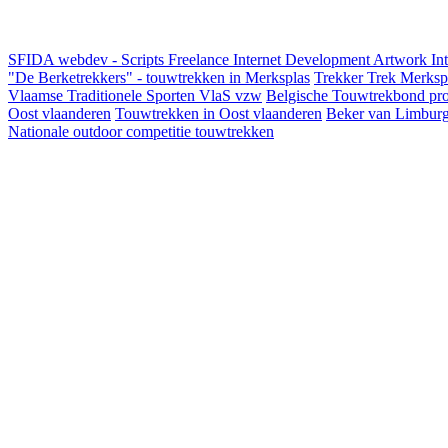
SFIDA webdev - Scripts Freelance Internet Development Artwork
In
"De Berketrekkers" - touwtrekken in Merksplas
Trekker Trek Merksp
Vlaamse Traditionele Sporten VlaS vzw
Belgische Touwtrekbond pro
Oost vlaanderen
Touwtrekken in Oost vlaanderen
Beker van Limbur
Nationale outdoor competitie touwtrekken