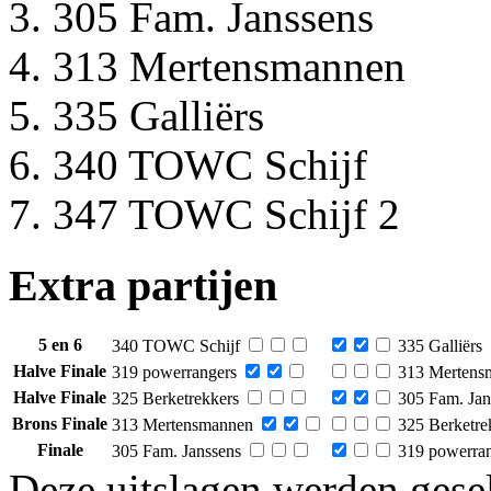
305 Fam. Janssens
313 Mertensmannen
335 Galliërs
340 TOWC Schijf
347 TOWC Schijf 2
Extra partijen
5 en 6
340 TOWC Schijf
335 Galliërs
Halve Finale
319 powerrangers
313 Mertens
Halve Finale
325 Berketrekkers
305 Fam. Jan
Brons Finale
313 Mertensmannen
325 Berketre
Finale
305 Fam. Janssens
319 powerran
Deze uitslagen werden gesel